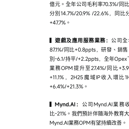
億元。全年公司毛利率70.3%/同
分別14.7%/20.9% /22.6%，同
+47.7%。
▍
遊戲及應用服務業務：
公司全
87.1%/同比+0.8ppts，研發、銷
別-6.1/持平/+2.2ppts，全年
業務OPM提升至27.4%/同比+3
+11.1%，2H25魔域IP收入環
+6.4%/+21.3%。
▍
Mynd.AI：
公司Mynd.AI業務
比-21%。我們預計伴隨海外教
Mynd.AI業務OPM有望持續改善。