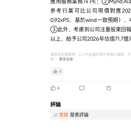
應用服務業務7x PE；②Mynd.
參考行業可比公司現價對應202
0.92xPS，基於wind一致預期），
③此外，考慮到公司注重股東回報，
以上，給予公司2026年估值71.7
風險及免責聲明：以上內容僅代表作者個人觀點，不
諾。
更多信息
4
4
評論
登錄
發表評論