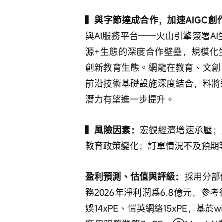
▍
與字節達成合作，加速AIGC創
與AI服務平台——火山引擎簽署A
源+生態的深度合作壁壘，規模化
創新教育生態。網龍在教育、文創
前沿技術基礎設施深度結合，料將
潛力有望進一步提升。
▍
風險因素：
宏觀經濟增速承壓；
教育政策變化；訂單情況不及預期
盈利預測、估值與評級：
採用分部
務2026年淨利潤爲6.8億元，參
娛14xPE、愷英網絡15xPE，