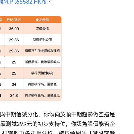
P (66582.HK)$
 。
與中期信號分化，你傾向於順中期趨勢做空還是
續測試29.9元的初步支持位，你認為股價能否企
。想獲取更多市場分析，請持續關注「港股窩輪