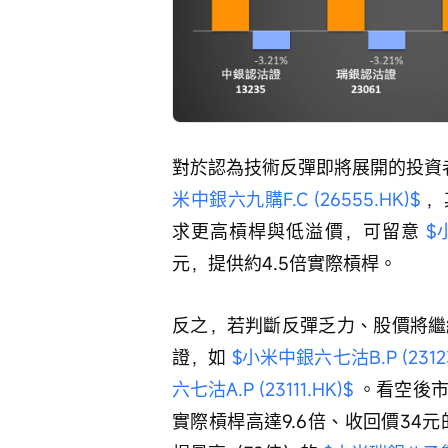
對於認為技術反彈即將展開的投資者，
米中銀六九購F.C (26555.HK)$
 
求更高槓桿與低溢價，可留意 
$
元，提供約4.5倍實際槓桿。
反之，若判斷反彈乏力、股價將繼續
證，如 
$小米中銀六七沽B.P (23123
六七沽A.P (23111.HK)$
 。看空後
實際槓桿高達9.6倍、收回價34元