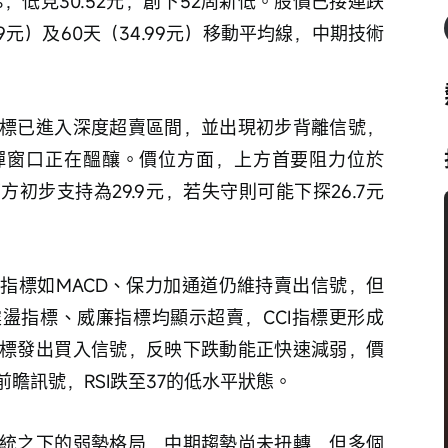
，低見30.52元，創下52周新低。股價已接連跌
.59元）及60天（34.99元）移動平均線，中期技術
標已進入深度超賣區間，並出現初步背離信號，
彈窗口正在醞釀。價位方面，上方首要阻力位於
下方初步支持為29.9元，若失守則可能下探26.7元
指標如MACD、保力加通道仍維持賣出信號，但
盪指標、威廉指標均顯示超賣，CCI指標更形成
標發出買入信號，反映下跌動能正快速減弱，價
瞻訊號，RSI跌至37的低水平狀態。
統之下的弱勢格局，中期趨勢尚未扭轉，但多個