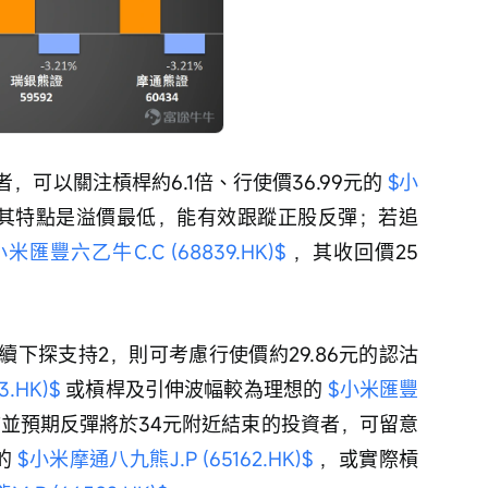
可以關注槓桿約6.1倍、行使價36.99元的 
$小
，其特點是溢價最低，能有效跟蹤正股反彈；若追
小米匯豐六乙牛C.C (68839.HK)$
 ，其收回價25
下探支持2，則可考慮行使價約29.86元的認沽
.HK)$
 或槓桿及引伸波幅較為理想的 
$小米匯豐
市並預期反彈將於34元附近結束的投資者，可留意
的 
$小米摩通八九熊J.P (65162.HK)$
 ，或實際槓