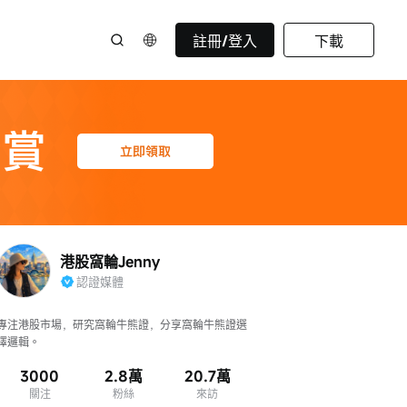
註冊/登入
下載
港股窩輪Jenny
認證媒體
專注港股市場，研究窩輪牛熊證，分享窩輪牛熊證選
擇邏輯。
3000
2.8萬
20.7萬
關注
粉絲
來訪