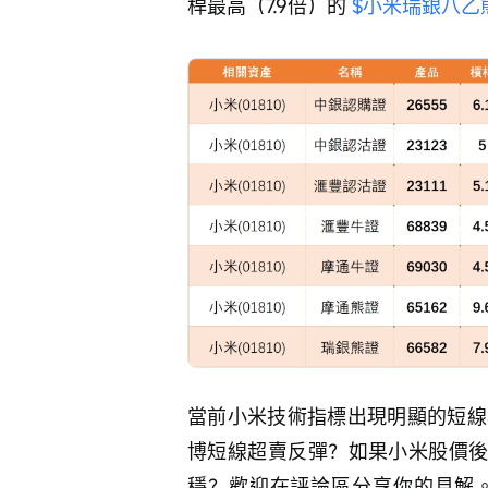
桿最高（7.9倍）的 
$小米瑞銀八乙熊M.
當前小米技術指標出現明顯的短線
博短線超賣反彈？如果小米股價後
穩？歡迎在評論區分享你的見解