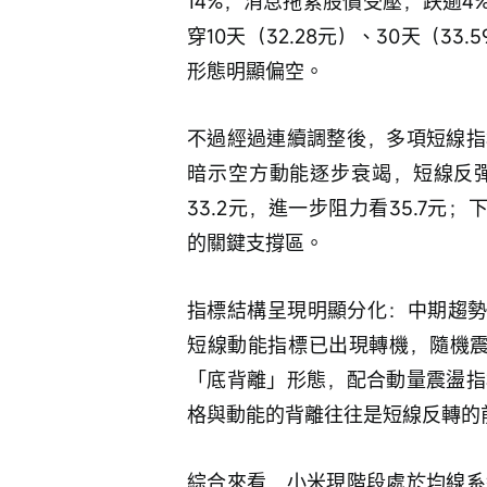
14%，消息拖累股價受壓，跌逾4%
穿10天（32.28元）、30天（33
形態明顯偏空。
不過經過連續調整後，多項短線指
暗示空方動能逐步衰竭，短線反
33.2元，進一步阻力看35.7元；
的關鍵支撐區。
指標結構呈現明顯分化：中期趨勢
短線動能指標已出現轉機，隨機震
「底背離」形態，配合動量震盪指
格與動能的背離往往是短線反轉的前
綜合來看，小米現階段處於均線系