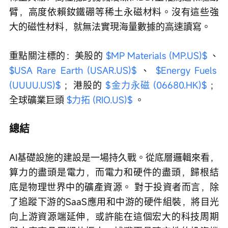
臂，高度依賴釹鐵硼等稀土永磁材料。沒有這些強
大的磁性材料，就無法實現海量數據的高速讀寫。
重點關注標的：美股的 
$MP Materials (MP.US)$
 、 
$USA Rare Earth (USAR.US)$
 、 
$Energy Fuels 
(UUUU.US)$
 ；港股的 
$金力永磁 (06680.HK)$
 ；
全球礦業巨頭 
$力拓 (RIO.US)$
 。
總結
AI基礎設施的建設是一場持久戰。從底層邏輯來看，
算力的盡頭是電力，而電力和硬件的盡頭，歸根結
底是物理世界中的礦產資源。 對于投資者而言，除
了追蹤下游的SaaS應用和中游的硬件組裝，將目光
向上游資源端延伸，或許能在這個宏大的科技周期