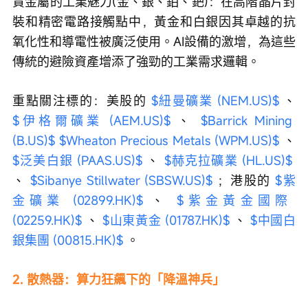
貴金屬的工業魅力(金、銀、鉑、鈀)：在高階晶片封
裝和精密電路接觸點中，黃金和白銀因其卓越的抗
氧化性和導電性被廣泛使用。AI設備的激增，為這些
傳統的避險資產增添了強勁的工業需求邏輯。
重點關注標的：美股的 
$紐曼礦業 (NEM.US)$
 、 
$伊格爾礦業 (AEM.US)$
 、 
$Barrick Mining 
(B.US)$
$Wheaton Precious Metals (WPM.US)$
 、 
$泛美白銀 (PAAS.US)$
 、 
$赫克拉礦業 (HL.US)$
、 
$Sibanye Stillwater (SBSW.US)$
 ；港股的 
$紫
金礦業 (02899.HK)$
 、 
$紫金黃金國際 
(02259.HK)$
 、 
$山東黃金 (01787.HK)$
 、 
$中國白
銀集團 (00815.HK)$
 。
2. 散熱器：算力狂飆下的「降溫神兵」