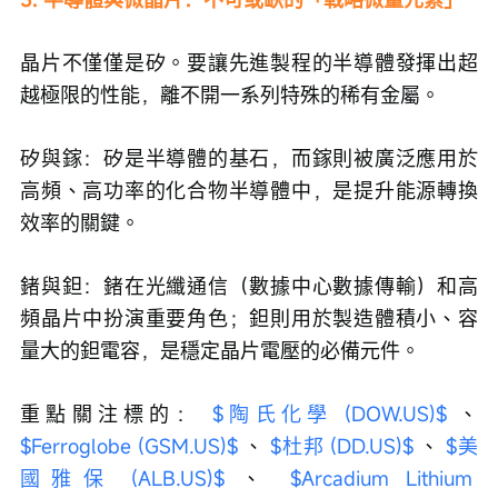
晶片不僅僅是矽。要讓先進製程的半導體發揮出超
越極限的性能，離不開一系列特殊的稀有金屬。
矽與鎵：矽是半導體的基石，而鎵則被廣泛應用於
高頻、高功率的化合物半導體中，是提升能源轉換
效率的關鍵。
鍺與鉭：鍺在光纖通信（數據中心數據傳輸）和高
頻晶片中扮演重要角色；鉭則用於製造體積小、容
量大的鉭電容，是穩定晶片電壓的必備元件。
重點關注標的： 
$陶氏化學 (DOW.US)$
 、 
$Ferroglobe (GSM.US)$
 、 
$杜邦 (DD.US)$
 、 
$美
國雅保 (ALB.US)$
 、 
$Arcadium Lithium 