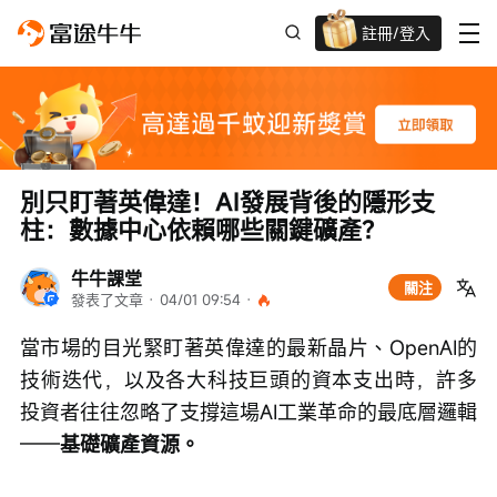
註冊/登入
迎新驚喜賞 股票/BTC等任你揀!
別只盯著英偉達！AI發展背後的隱形支
柱：數據中心依賴哪些關鍵礦產？
牛牛課堂
關注
發表了文章
 · 
04/01 09:54
 · 
當市場的目光緊盯著英偉達的最新晶片、OpenAI的
技術迭代，以及各大科技巨頭的資本支出時，許多
投資者往往忽略了支撐這場AI工業革命的最底層邏輯
——
基礎礦產資源。