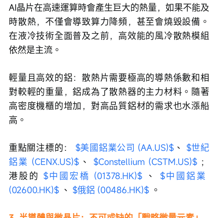
AI晶片在高速運算時會產生巨大的熱量，如果不能及
時散熱，不僅會導致算力降頻，甚至會燒毀設備。
在液冷技術全面普及之前，高效能的風冷散熱模組
依然是主流。
輕量且高效的鋁：散熱片需要極高的導熱係數和相
對較輕的重量，鋁成為了散熱器的主力材料。隨著
高密度機櫃的增加，對高品質鋁材的需求也水漲船
高。
重點關注標的： 
$美國鋁業公司 (AA.US)$
、 
$世紀
鋁業 (CENX.US)$
、 
$Constellium (CSTM.US)$
 ；
港股的 
$中國宏橋 (01378.HK)$
 、 
$中國鋁業 
(02600.HK)$
 、 
$俄鋁 (00486.HK)$
 。
3. 半導體與微晶片：不可或缺的「戰略微量元素」