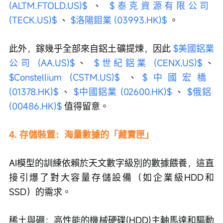
(ALTM.FTOLD.US)$
 、 
$泰克資源有限公司 
(TECK.US)$
 、 
$洛陽鉬業 (03993.HK)$
 。
此外，鎵幾乎全部來自鋁土礦提煉，因此 
$美國鋁業
公司 (AA.US)$
、 
$世紀鋁業 (CENX.US)$
、 
$Constellium (CSTM.US)$
 、
$中國宏橋 
(01378.HK)$
 、 
$中國鋁業 (02600.HK)$
 、 
$俄鋁 
(00486.HK)$
 值得留意。
4. 存儲裝置：海量數據的「藏寶匣」
AI模型的訓練依賴於天文數字級別的數據餵養，這直
接引爆了對大容量存儲設備（如企業級HDD和
SSD）的需求。
稀土與硼：高性能的機械硬碟(HDD)主軸馬達和驅動