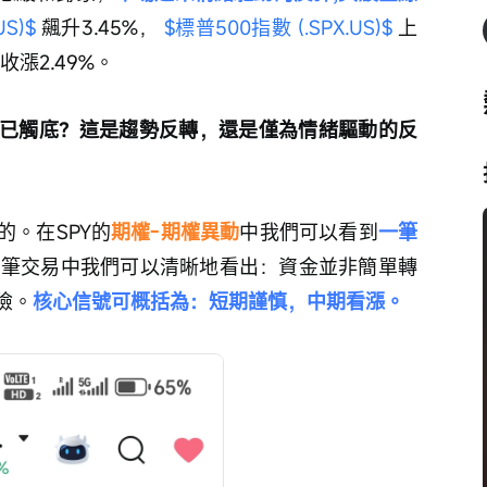
S)$
 飆升3.45%， 
$標普500指數 (.SPX.US)$
 上
 收漲2.49%。
已觸底？這是趨勢反轉，還是僅為情緒驅動的反
。在SPY的
期權-期權異動
中我們可以看到
一筆
這筆交易中我們可以清晰地看出：資金並非簡單轉
險。
核心信號可概括為：短期謹慎，中期看漲。