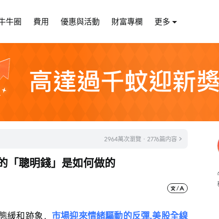
牛牛圈
費用
優惠與活動
財富專欄
更多
2964萬次瀏覽 · 2776篇内容
億的「聰明錢」是如何做的
態緩和跡象，
市場迎來情緒驅動的反彈,美股全線