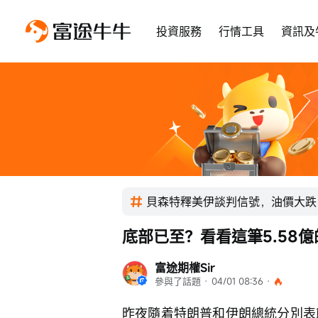
投資服務
行情工具
資訊及
貝森特釋美伊談判信號，油價大跌
底部已至？看看這筆5.58
富途期權Sir
參與了話題
 · 
04/01 08:36
 · 
昨夜隨着特朗普和伊朗總統分別表