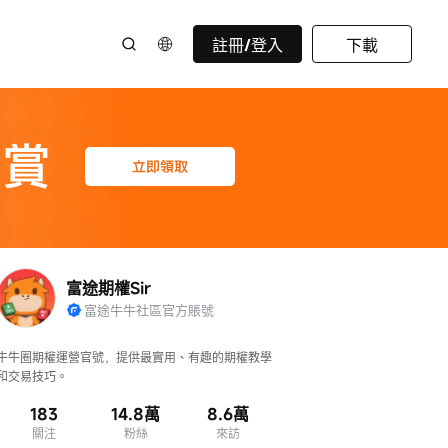
註冊/登入
下載
富途期權Sir
富途牛牛社區官方賬號
牛牛圈期權運營官號，提供最實用、有趣的期權教學
和交易技巧。
183
14.8萬
8.6萬
關注
粉絲
來訪