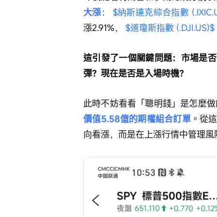
大漲
： 
$納斯達克綜合指數 (.IXIC.U
漲2.91%， 
$道瓊斯指數 (.DJI.US)$
這引發了一個關鍵問題：市場是否
彈？現在是否是入場時機？
此時不妨看看「聰明錢」是怎麼做的
價值5.58億的期權組合訂單
。從
向看漲，而是在上漲行情中管理風