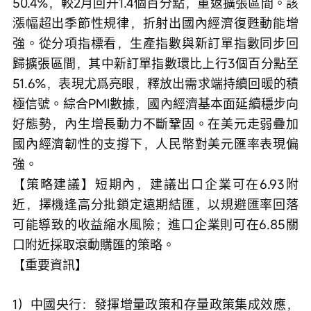
50.4%，較2月回升1.4個百分點，重返擴張區間。該
漲幅超出季節性規律，折射出國內經濟復甦動能增
強。從分項指標看，生產指數與新訂單指數同步回
歸擴張區間，其中新訂單指數環比上行3個百分點至
51.6%，表現尤爲亮眼，釋放出需求端持續回暖的積
極信號。綜合PMI數據，國內經濟基本面延續穩步向
好態勢，內生增長動力不斷鞏固。在美元走弱疊加
國內經濟韌性的支撐下，人民幣對美元匯率表現偏
強。
【策略建議】短期內，建議出口企業可在6.93附
近，擇機逢高分批鎖定遠期結匯，以規避匯率回落
可能導致的收益縮水風險；進口企業則可在6.85關
口附近採取滾動購匯的策略。
【重要資訊】
1）中國央行：發揮增量政策和存量政策集成效應，