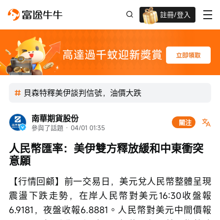
註冊/登入
迎新驚喜賞 股票/BTC等任你揀!
貝森特釋美伊談判信號，油價大跌
南華期貨股份
關注
參與了話題
 · 
04/01 01:35
人民幣匯率：美伊雙方釋放緩和中東衝突
意願
【行情回顧】前一交易日，美元兌人民幣整體呈現
震盪下跌走勢，在岸人民幣對美元16:30收盤報
6.9181，夜盤收報6.8881。人民幣對美元中間價報