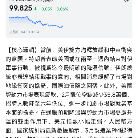
99.825
-0.059
-0.06%
交易中
04/01 01:34
【核心邏輯】當前，美伊雙方均釋放緩和中東衝突
的意願。特朗普表態美國或在兩至三週內結束對伊
軍事行動，被視爲迄今最明確的降溫信號；伊朗總
統亦表達結束戰事的意向，相關消息緩解了市場對
地緣衝突的擔憂，國際油價隨之回落。此外，美國
勞動力市場表現疲軟，2月職位空缺減少35.8萬個，
招聘人數降至六年低位，進一步加劇市場對就業基
本面的擔憂。在通脹預期降溫與勞動力市場憂慮升
溫的雙重作用下，美元指數小幅走弱。人民幣方
面，國家統計局最新數據顯示，3月製造業PMI錄得