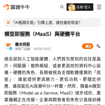
註冊/登入
迎新驚喜賞 股票/BTC等任你揀!
「AI瓶頸交易」引爆上游，誰在瘋狂吸金？
模型即服務（MaaS）與硬體平台
義合控股
關注
參與了話題
 · 
03/30 10:52
過去談到人工智能硬體，人們首先想到的往往是晶
片、伺服器、散熱模組，或者更高效的資料中心設
備。硬體的角色，長期被視為支撐軟體運算的「底
座」：誰能提供更高算力、更低功耗、更穩定供
應，誰就能在AI浪潮中分一杯羹。然而，隨着AI模型
即服務（Model as a Service, MaaS）逐步成形，產
業邏輯正在改變。企業與開發者愈來愈少直接訓練