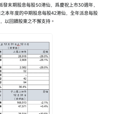
議派發末期股息每股50港仙，爲慶祝上市30週年，
加之本年度的中期股息每股42港仙，全年派息每股
.3%，以回饋股東之不懈支持。