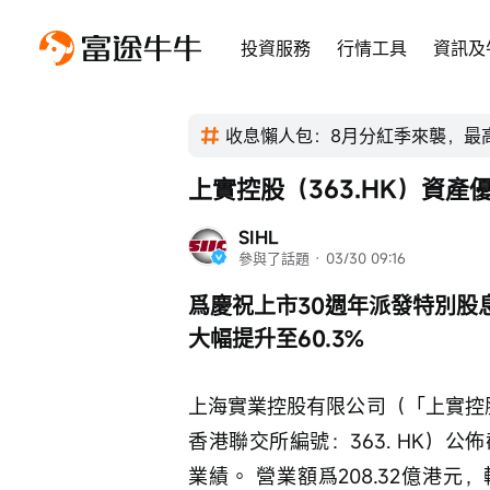
投資服務
行情工具
資訊及
收息懶人包：8月分紅季來襲，最高
上實控股（363.HK）資
SIHL
參與了話題
 · 
03/30 09:16
爲慶祝上市30週年派發特別股息
大幅提升至60.3%
上海實業控股有限公司（「上實控
香港聯交所編號：363. HK）
業績。 營業額爲208.32億港元，