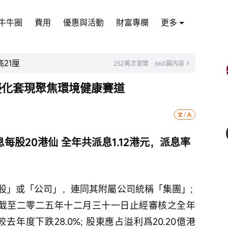
牛牛圈
費用
優惠與活動
財富專欄
更多
21厘
252萬次瀏覽 · 660篇内容
產優化套現聚焦環境健康賽道
每股20港仙 全年共派息1.12港元，派息率
股」或「公司」，連同其附屬公司統稱「集團」; 
公佈截至二零二五年十二月三十一日止經審核之全年
較去年度下跌28.0%; 股東應占溢利爲20.20億港