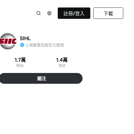
註冊/登入
下載
SIHL
上海實業控股官方賬號
1.7萬
1.4萬
粉絲
來訪
關注