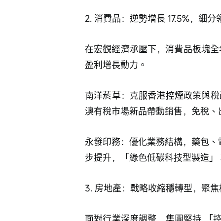
2. 消費品：逆勢增長 17.5%，細
在宏觀經濟承壓下，消費品板塊全年盈利
盈利增長動力。 
南洋菸草：克服香港控煙政策與稅改挑
澳有稅市場新品帶動銷售，免稅、
永發印務：優化業務結構，藥包、電
步提升，「綠色低碳科技型製造」
3. 房地產：戰略收縮穩轉型，聚
面對行業深度調整，集團堅持 「