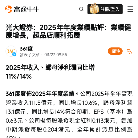
註冊/登入
迎新驚喜賞 股票/BTC等任你揀!
光大證券：2025年年度業績點評：業績健
康增長，超品店順利拓展
361度
關注
發表了文章
 · 
03/27 09:55
2025年收入、歸母淨利潤同比增
11%/14%　　
361度發佈2025年年度業績。
公司2025年全年實現
營業收入111.5億元，同比增長10.6%，歸母淨利潤
13.1億元，同比增長14%符合預期，EPS（基本）爲
0.63元。公司擬每股派發現金紅利0.113港元，疊加
中期派發每股0.204港元，全年累計派息比例爲