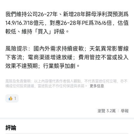
我們維持公司26~27年、新增28年歸母淨利潤預測爲
14.9/16.7/18億元，對應26~28年PE爲7/6/6倍，估值
較低、維持「買入」評級。　　
風險提示：國內外需求持續疲軟；天氣異常影響線
下客流；電商渠道增速放緩；費用管控不當或投入
效果不達預期；行業競爭加劇。
風險及免責聲明：以上內容僅代表作者個人觀點，不代表富途任何立場，亦不
構成任何投資建議，富途對此不作任何保證與承諾。
更多信息
1
瀏覽 3.2萬
舉報
評論