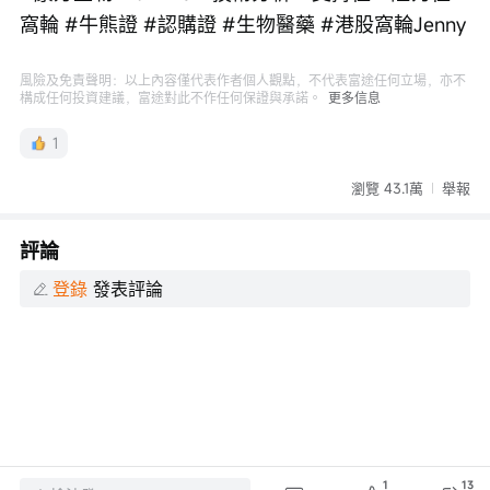
窩輪 #牛熊證 #認購證 #生物醫藥 #港股窩輪Jenny
風險及免責聲明：以上內容僅代表作者個人觀點，不代表富途任何立場，亦不
構成任何投資建議，富途對此不作任何保證與承諾。
更多信息
1
瀏覽 43.1萬
舉報
評論
登錄
發表評論
1
13