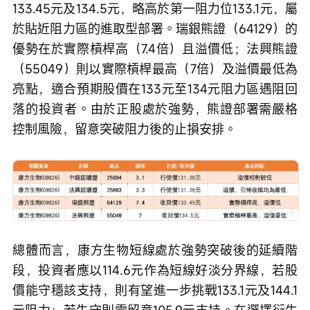
133.45元及134.5元，略高於第一阻力位133.1元，屬
於貼近阻力區的進取型部署。瑞銀熊證（64129）的
優勢在於實際槓桿高（7.4倍）且溢價低；法興熊證
（55049）則以實際槓桿最高（7倍）及溢價最低為
亮點，適合預期股價在133元至134元阻力區遇阻回
落的投資者。由於正股處於強勢，熊證部署需嚴格
控制風險，留意突破阻力後的止損安排。
總體而言，康方生物短線處於強勢突破後的延續階
段，投資者應以114.6元作為短線好淡分界線，若股
價能守穩該支持，則有望進一步挑戰133.1元及144.1
元阻力；若失守則需留意105.9元支持。在選擇衍生