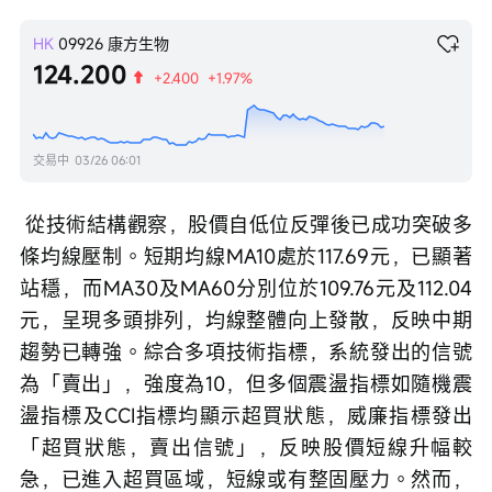
HK
09926
康方生物
124.200
+2.400
+1.97%
交易中
03/26 06:01
 從技術結構觀察，股價自低位反彈後已成功突破多
條均線壓制。短期均線MA10處於117.69元，已顯著
站穩，而MA30及MA60分別位於109.76元及112.04
元，呈現多頭排列，均線整體向上發散，反映中期
趨勢已轉強。綜合多項技術指標，系統發出的信號
為「賣出」，強度為10，但多個震盪指標如隨機震
盪指標及CCI指標均顯示超買狀態，威廉指標發出
「超買狀態，賣出信號」，反映股價短線升幅較
急，已進入超買區域，短線或有整固壓力。然而，