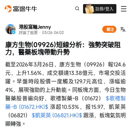
註冊/登入
迎新驚喜賞 股票/BTC等任你揀!
港股窩輪Jenny
關注
評論了股票
 · 
03/26 06:02
康方生物(09926)短線分析：強勢突破阻
力，醫藥板塊帶動升勢
截至2026年3月26日，康方生物（09926）報124.6
元，上升1.56%，成交額達13.38億元，市場交投活
躍。早盤時段股價一度觸及129.7元高位，漲幅逾
4%，展現強勁的上升動能。同板塊方面，今日生物
醫藥股普遍向好，歌禮製藥-B（01672） 
$歌禮製
藥-B (01672.HK)$
 漲超10.53%，报15.97，凱萊英
（06821） 
$凱萊英 (06821.HK)$
 跟漲，板塊氣氛明
顯轉強。