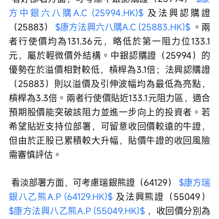
方中銀六八購A.C (25994.HK)$
 及法興認購證
（25883） 
$康方法興六八購A.C (25883.HK)$
 。兩
者行使價均為131.36元，略低於第一阻力位133.1
元，屬於輕微價外結構。中銀認購證（25994）的
優勢在於溢價相對較低，槓桿為3.1倍；法興認購證
（25883）則以溢價及引伸波幅均為最低為亮點，
槓桿為3.3倍。兩者行使價貼近133.1元阻力區，適合
預期股價能突破該阻力並進一步向上的投資者。若
希望貼近支持位部署，可留意收回價較遠的牛證，
但由於正股已累積較大升幅，貼價牛證的收回風險
需審慎評估。
 看淡部署方面，可考慮瑞銀熊證（64129） 
$康方瑞
銀八乙熊A.P (64129.HK)$
 及法興熊證（55049） 
$康方法興八乙熊A.P (55049.HK)$
 ，收回價分別為