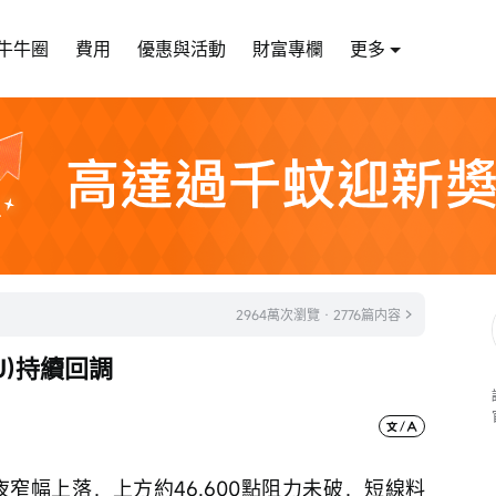
牛牛圈
費用
優惠與活動
財富專欄
更多
2964萬次瀏覽 · 2776篇内容
U)持續回調
隔夜窄幅上落，上方約46,600點阻力未破，短線料