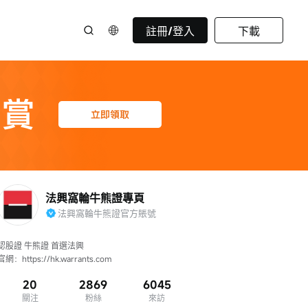
註冊/登入
下載
法興窩輪牛熊證專頁
法興窩輪牛熊證官方賬號
認股證 牛熊證 首選法興

官網：https://hk.warrants.com
20
2869
6045
關注
粉絲
來訪