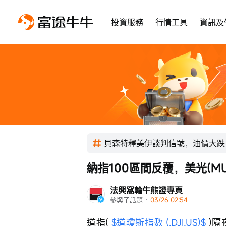
投資服務
行情工具
資訊及
貝森特釋美伊談判信號，油價大跌
納指100區間反覆，美光(M
法興窩輪牛熊證專頁
參與了話題
 · 
03/26 02:54
道指( 
$道瓊斯指數 (.DJI.US)$
 )