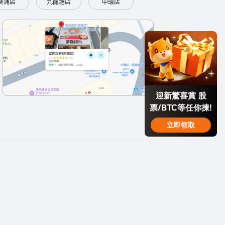
葵涌店
九龍塘店
中環店
迎新驚喜賞 股
票/BTC等任你揀!
立即領取