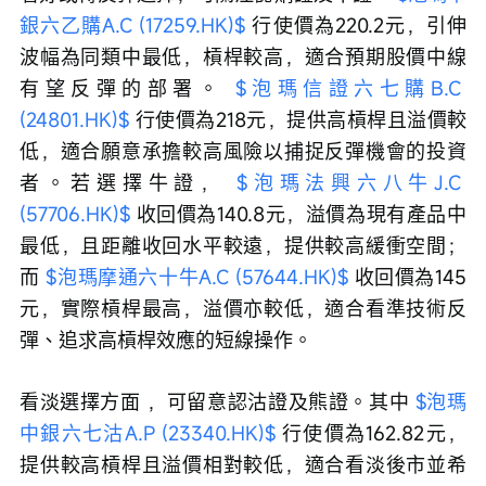
銀六乙購A.C (17259.HK)$
 行使價為220.2元，引伸
波幅為同類中最低，槓桿較高，適合預期股價中線
有望反彈的部署。 
$泡瑪信證六七購B.C 
(24801.HK)$
 行使價為218元，提供高槓桿且溢價較
低，適合願意承擔較高風險以捕捉反彈機會的投資
者。若選擇牛證， 
$泡瑪法興六八牛J.C 
(57706.HK)$
 收回價為140.8元，溢價為現有產品中
最低，且距離收回水平較遠，提供較高緩衝空間；
而 
$泡瑪摩通六十牛A.C (57644.HK)$
 收回價為145
元，實際槓桿最高，溢價亦較低，適合看準技術反
彈、追求高槓桿效應的短線操作。
看淡選擇方面 ，可留意認沽證及熊證。其中 
$泡瑪
中銀六七沽A.P (23340.HK)$
 行使價為162.82元，
提供較高槓桿且溢價相對較低，適合看淡後市並希