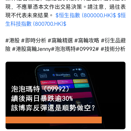
現，不應單憑本文作出交易決策。請注意，過往表
現不代表未來結果。 
$恒生指數 (800000.HK)$
$恒
生科技指數 (800700.HK)$
#港股 #即時分析 #窩輪精選 #窩輪攻略 #衍生品避
險 #港股窩輪Jenny#泡泡瑪特#09992# #技術分析
Loaded
:
Progress
:
取
0%
0%
消
/
播
靜
放
音