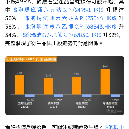
下跌4.98%，對應看空產品全線錄得可觀升幅，其
中 
$泡瑪摩通六五沽B.P (24958.HK)$
 升幅達
50%， 
$泡瑪法興六六沽A.P (23066.HK)$
 升
38%， 
$泡瑪匯豐八乙熊C.P (68843.HK)$
 升
34%， 
$泡瑪瑞銀八乙熊K.P (67830.HK)$
 升32%，
完整體現了衍生品與正股走勢的對應關係。
看好或博反彈選擇，可關注認購證及牛證。 
$泡瑪中