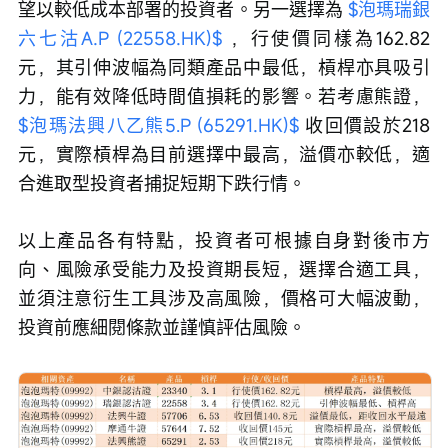
望以較低成本部署的投資者。另一選擇為 
$泡瑪瑞銀
六七沽A.P (22558.HK)$
 ，行使價同樣為162.82
元，其引伸波幅為同類產品中最低，槓桿亦具吸引
力，能有效降低時間值損耗的影響。若考慮熊證， 
$泡瑪法興八乙熊5.P (65291.HK)$
 收回價設於218
元，實際槓桿為目前選擇中最高，溢價亦較低，適
合進取型投資者捕捉短期下跌行情。
以上產品各有特點，投資者可根據自身對後市方
向、風險承受能力及投資期長短，選擇合適工具，
並須注意衍生工具涉及高風險，價格可大幅波動，
投資前應細閱條款並謹慎評估風險。