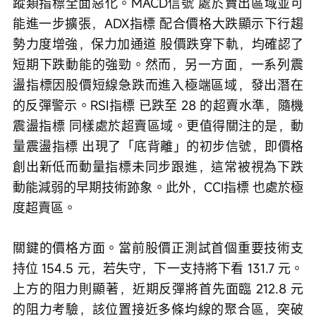
蹤類指標全面惡化。MACD信號 處於賣出區域並可
能進一步擴張，ADX指標 配合價格大跌顯示下行趨
勢力度增強，保力加通道 股價跌穿下軌，均確認了
短期下跌動能的強勁。然而，另一方面，一系列震
盪指標因股價短線急跌而進入極端區域，發出潛在
的反彈警示。RSI指標 已跌至 28 的超賣水準，隨機
震盪指標 同樣處於超賣區域。更值得關注的是，動
量震盪指標 出現了「底背離」的初步信號，即價格
創出新低而動量指標未同步跟進，這常被視為下跌
動能減弱的早期技術跡象。此外，CCI指標 也處於極
度超賣區。
關鍵的價格方面。當前股價正測試首個重要技術支
持位 154.5 元，若失守，下一支持將下看 131.7 元。
上方的阻力則顯著，近期反彈將首先面臨 212.8 元
的阻力考驗，該位置接近多條均線的聚合區，突破