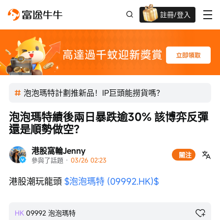
註冊/登入
迎新驚喜賞 股票/BTC等任你揀!
泡泡瑪特計劃推新品！IP巨頭能撈貨嗎？
泡泡瑪特績後兩日暴跌逾30% 該博弈反彈
還是順勢做空？
港股窩輪Jenny
關注
參與了話題
 · 
03/26 02:23
港股潮玩龍頭 
$泡泡瑪特 (09992.HK)$
HK
09992
泡泡瑪特