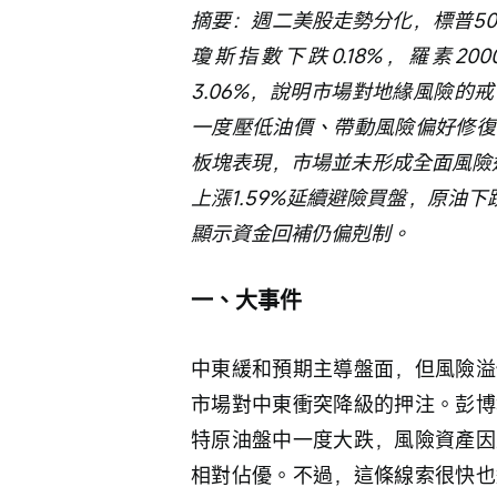
摘要：週二美股走勢分化，標普500
瓊斯指數下跌0.18%，羅素200
3.06%，說明市場對地緣風險
一度壓低油價、帶動風險偏好修復
板塊表現，市場並未形成全面風險追
上漲1.59%延續避險買盤，原油下跌
顯示資金回補仍偏剋制。
一、大事件
中東緩和預期主導盤面，但風險溢
市場對中東衝突降級的押注。彭博
特原油盤中一度大跌，風險資產因
相對佔優。不過，這條線索很快也