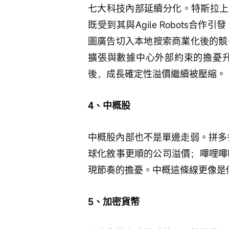
七大科技內部延續分化。特斯拉上漲0
既受到其與Agile Robots
圖廣告切入本地搜索商業化後的競爭
擴張與數據中心外部約束的擔憂升
後，成長確定性溢價繼續被壓縮。
4、中概股
中概股內部也不是單邊走弱。拼多多
球化敘事更順的公司溢價；嗶哩嗶哩
現節奏的擔憂。中概這條線更像是
5、加密貨幣