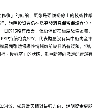
全修復」的結論，更像是恐慌邊緣上的技術性緩
繼續上行，說明投資者仍在爲突發消息保留保護倉位。
前一日的15略有改善，但仍停留在極度恐懼區域，
RSP持續跑贏SPY，代表拋壓沒有集中砸向全市
權層面雖然保護性情緒較前幾日略有緩和，但結
先回補、後觀望」的狀態，離重新轉向激進配置還有
漲0.54%，成爲當天相對最強方向，說明資金更願