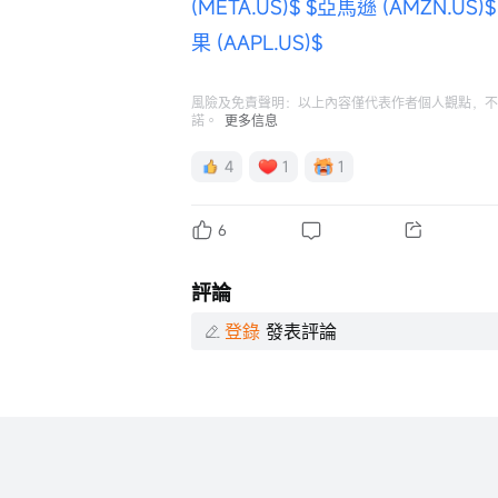
(META.US)$
$亞馬遜 (AMZN.US)$
果 (AAPL.US)$
風險及免責聲明：以上內容僅代表作者個人觀點，不
諾。
更多信息
4
1
1
6
評論
登錄
發表評論