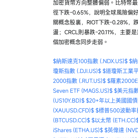
加密貨幣方向整體偏弱。比特幣最
徑下跌-0.65%，說明全球風險
關概念股裏，RIOT下跌-0.28
盪；CRCL則暴跌-20.11%，
個加密概念同步走弱。
$納斯達克100指數 (.NDX.US)$
$納
瓊斯指數 (.DJI.US)$
$道瓊斯工業平均指數
2000指數 (.RUT.US)$
$羅素2000ET
Seven ETF (MAGS.US)$
$美元指數 (
(US10Y.BD)$
$20+年以上美國國債ETF-
(XAUUSD.CFD)$
$標普500波動率指數
(BTCUSD.CC)$
$以太幣 (ETH.CC)
iShares (ETHA.US)$
$英偉達 (NVD