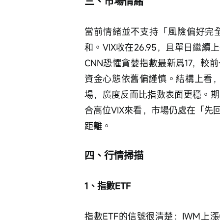
三、市場情緒
當前情緒並不支持「風險偏好完
和。VIX收在26.95，且單日
CNN恐懼貪婪指數最新爲17，較
資金心態依舊偏謹慎。結構上看，
場，廣度反而比指數表面更穩。期
合高位VIX來看，市場仍處在「
距離。
四、行情掃描
1、指數ETF
指數ETF的信號很清楚：IWM上