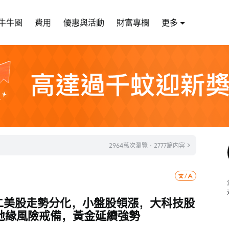
牛牛圈
費用
優惠與活動
財富專欄
更多
2964萬次瀏覽 · 2777篇内容
二美股走勢分化，小盤股領漲，大科技股
地緣風險戒備，黃金延續強勢