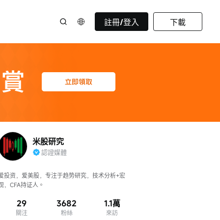
註冊/登入
下載
米股研究
認證媒體
爱投资，爱美股，专注于趋势研究，技术分析+宏
观，CFA持证人。
29
3682
1.1萬
關注
粉絲
來訪