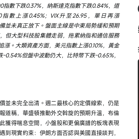
指數下跌0.37%，納斯達克指數下跌0.84%，道
0指數上漲0.45%；VIX升至26.95，單日再漲
的戒備並未真正放下。盤面主線是中東局勢緩和預期
，但大型科技股集體走弱，拖累納指和通信服務
漲。大類資產方面，美元指數上漲0.10%，黃金
-0.54%但盤中波動仍大，比特幣下跌-0.65%，
價並未完全出清。週二最核心的定價線索，仍是
報道稱，華盛頓推動外交斡旋的預期升溫，布倫
此獲得喘息空間，小盤股和更偏廣譜的板塊表現
遇到現實約束：伊朗方面否認與美國直接談判，