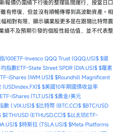
新報價仍圍繞下行後的整理區間運行，按當日口
偏好雖有修復，但並沒有順暢傳導到高波動資產。相
%，跌幅相對有限，顯示礦業股更多是在跟隨比特幣震
主要是業績不及預期引發的個股性殺估值，並不代表整
指100ETF-Invesco QQQ Trust (QQQ.US)$
$道
ETF-State Street SPDR (DIA.US)$
$羅素
F-iShares (IWM.US)$
$Roundhill Magnificent 
USDindex.FX)$
$美國10年期國債收益率 
iShares (TLT.US)$
$黃金/美元 
 (.VIX.US)$
$比特幣 (BTC.CC)$
$BTC/USD 
$
$ETH/USD (ETHUSD.CC)$
$以太坊ETF-
A.US)$
$特斯拉 (TSLA.US)$
$Meta Platforms 