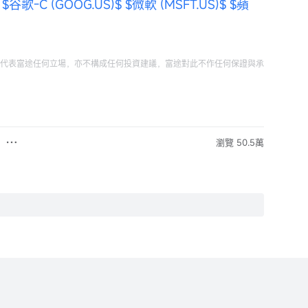
$谷歌-C (GOOG.US)$
$微軟 (MSFT.US)$
$蘋
代表富途任何立場，亦不構成任何投資建議，富途對此不作任何保證與承
瀏覽 50.5萬