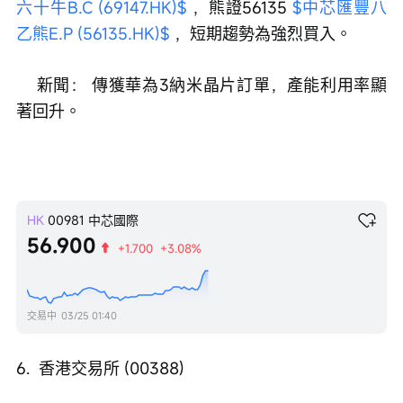
六十牛B.C (69147.HK)$
 ，熊證56135 
$中芯匯豐八
乙熊E.P (56135.HK)$
 ，短期趨勢為強烈買入。
    新聞： 傳獲華為3納米晶片訂單，產能利用率顯
著回升。
HK
00981
中芯國際
56.900
+1.700
+3.08%
交易中
03/25 01:40
6.  香港交易所 (00388)