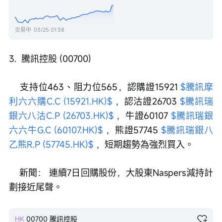
交易中
03/25 01:38
3.  騰訊控股 (00700)
    支持位463、阻力位565，認購證15921 
$騰訊摩
利六六購C.C (15921.HK)$
 ，認沽證26703 
$騰訊瑞
銀六八沽C.P (26703.HK)$
 ，牛證60107 
$騰訊瑞銀
六六牛G.C (60107.HK)$
 ，熊證57745 
$騰訊瑞銀八
乙熊R.P (57745.HK)$
 ，短期趨勢為強烈買入。
    新聞： 連續7日回購股份，大股東Naspers減持計
劃接近尾聲。
HK
00700
騰訊控股