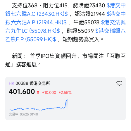
    支持位368、阻力位415，認購證23430 
$港交中
銀七六購A.C (23430.HK)$
 ，認沽證21944 
$港交中
銀六六沽A.P (21944.HK)$
 ，牛證55078 
$港交法興
六九牛I.C (55078.HK)$
 ，熊證55099 
$港交瑞銀八
乙熊E.P (55099.HK)$
 ，短期趨勢為買入。
    新聞： 首季IPO集資額回升，市場關注「互聯互
通」擴容進展。
HK
00388
香港交易所
401.600
+10.000
+2.55%
交易中
03/25 01:40