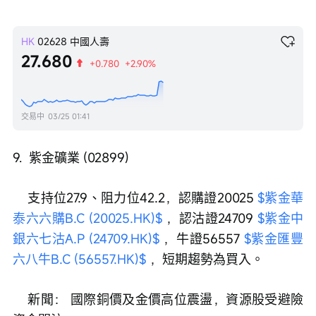
HK
02628
中國人壽
27.680
+0.780
+2.90%
交易中
03/25 01:41
9.  紫金礦業 (02899)
    支持位27.9、阻力位42.2，認購證20025 
$紫金華
泰六六購B.C (20025.HK)$
 ，認沽證24709 
$紫金中
銀六七沽A.P (24709.HK)$
 ，牛證56557 
$紫金匯豐
六八牛B.C (56557.HK)$
 ，短期趨勢為買入。
    新聞： 國際銅價及金價高位震盪，資源股受避險