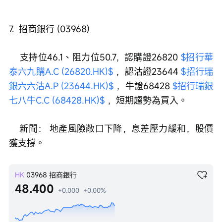
7.  招商銀行 (03968)
    支持位46.1、阻力位50.7，認購證26820 
$招行華
泰六九購A.C (26820.HK)$
 ，認沽證23644 
$招行瑞
銀六六沽A.P (23644.HK)$
 ，牛證68428 
$招行瑞銀
七八牛C.C (68428.HK)$
 ，短期趨勢為買入。
    新聞： 地產風險敞口下降，息差壓力緩和，股價
獲支撐。
HK
03968
招商銀行
48.400
+0.000
+0.00%