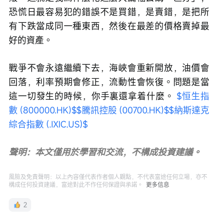
恐慌日最容易犯的錯誤不是買錯，是賣錯，是把所
有下跌當成同一種東西，然後在最差的價格賣掉最
好的資產。
戰爭不會永遠繼續下去，海峽會重新開放，油價會
回落，利率預期會修正，流動性會恢復。問題是當
這一切發生的時候，你手裏還拿着什麼。 
$恒生指
數 (800000.HK)$
$騰訊控股 (00700.HK)$
$納斯達克
綜合指數 (.IXIC.US)$
聲明：本文僅用於學習和交流，不構成投資建議。
風險及免責聲明：以上內容僅代表作者個人觀點，不代表富途任何立場，亦不
構成任何投資建議，富途對此不作任何保證與承諾。
更多信息
2