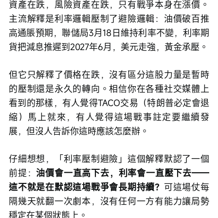
資產在跌，風險資產在跌，只有戰爭本身在漲價。
主流解釋是利率邏輯壓制了避險邏輯：油價破百推
高通脹預期，聯儲局3月18日維持利率不變，利率期
貨把減息推遲到2027年6月，美元走強，黃金承壓。
但它只解釋了價格在跌，沒有區分這股力量是暫時
的壓制還是永久的轉向。相信你在各種社交媒體上
看到的那樣，有人覺得TACO交易（特朗普必定會退
縮）馬上就來，有人覺得這場戰事註定要繼續發
展，但沒人告訴你這時應該怎麼辦。
仔細想想，「利率壓制避險」這個解釋默認了一個
前提：
油價會一直高下去，利率會一直壓下去——
這不就是在默認這場戰爭會長期持續？
可這場仗每
隔幾天就翻一次劇本，沒有任何一方有能力讓局勢
穩定在某個狀態上。