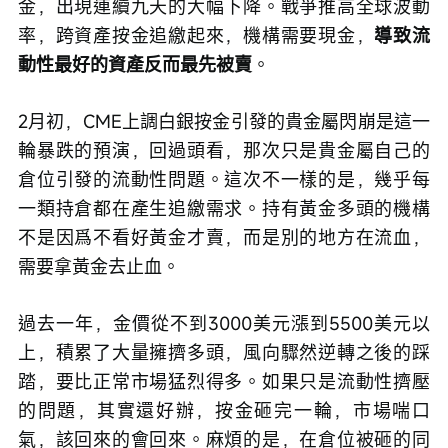
金，出現連續九天的大幅下降。戰爭推高全球波動
率，跨資產按金追繳起來，機構需要現金，
導致流
動性最好的資產反而最先被賣
。
2月初，CME上調白銀按金引發的貴金屬閃崩是這一
輪暴跌的預演，回過頭看，那次只是貴金屬自己的
倉位引發的流動性問題。這次不一樣的是，幾乎每
一類持倉都在產生追繳需求。持有黃金多頭的機構
不是因爲不看好黃金才賣，而是別的地方在流血，
需要拿黃金去止血。
過去一年，金價從不到3000美元漲到5500美元以
上，積累了大量擁擠多頭，風向驟然逆轉之後的踩
踏，要比正常市場猛烈得多。如果只是流動性擠壓
的問題，其實還好辦，按金砸完一輪，市場喘口
氣，該回來的會回來。麻煩的是，在倉位被砸的同