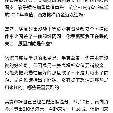
在實時被改寫；美國財政的利息支出已經超過國防
開支，戰爭還在加重這個負擔；黃金ETF持倉量遠低
於2020年峰值，西方機構資金還沒進場。
當然，底層故事沒變不等於所有資產都安全。這兩
件事之間差了一個關鍵問題：
你手裏那隻正在跌的
東西，原因到底是什麼
？
恐慌日裏最常見的場景是：手裏拿着一隻基本面沒
變的好公司，但因爲另一隻高槓杆倉位要補按金，
只能先把流動性最好的那隻砍了。不是判斷出了問
題，是倉位結構出了問題，沒有提前想清楚哪些是
用來扛的，哪些是需要跑的。
其實市場自己已經在做這個區分，3月20日，南向資
金淨賣出210億港元，看起來是一片恐慌，但拆開來