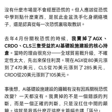
沒有什麼市場是不會經歷恐慌的。但人應該從恐慌
中學到點什麼東西，是就此金盆洗手化身網絡噴
子，還是認真從每一次恐慌裏吸取教訓。
去年4月份關稅恐慌的時候，
我賣掉了AGX、
CRDO、CLS三隻受益於AI基礎設施建設的核心持
倉
。當時的理由很充分——全球貿易戰升級，不確
定性太大，先出來保住利潤。現在AGX從80美元漲
到了470美元，CLS從70美元漲到了285美元，
CRDO從20美元漲到了105美元。
事後想，AI基礎設施建設的邏輯有沒有因爲關稅恐慌
改變？一天都沒有。我賣掉的不是一個錯誤的判
斷，而是一個正確的判斷，只是沒扛住中間的顛
簸。這就是我爲什麼花這麼大篇幅去講「區分」，