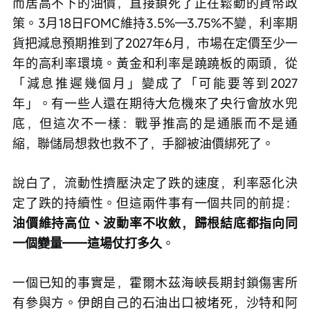
而居高不下的油價，直接鎖死了正在鬆動的貨幣政
策。3月18日FOMC維持3.5%—3.75%不變，利率期
貨把減息預期推到了2027年6月，市場在定價至少一
年的高利率環境。黃金和利率是蹺蹺板的兩頭，從
「減息推遲幾個月」變成了「可能要等到2027
年」。有一些人還在期待大危機來了央行會放水兜
底，但這次不一樣：戰爭推高的是通脹而不是通
縮，聯儲局想救也救不了，手腳被油價綁死了。
說白了，流動性擠壓決定了跌的速度，利率惡化決
定了跌的持續性。但這兩件事有一個共同的前提：
油價維持高位、波動率不收斂，歸根結底都指向同
一個變量——這場仗打多久
。
一個已知的事實是，霍爾木茲海峽長期封鎖傷害所
有參與方。伊朗自己的石油出口被堵死，沙特和阿