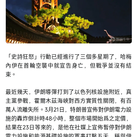
「史詩狂怒」行動已經進行了三個多星期了，哈梅
內伊在首輪空襲中就宣告身亡，但戰爭並沒有結
束。
最近幾天，伊朗導彈打到了以色列核設施附近，真
主黨參戰，霍爾木茲海峽對西方實質性關閉，有百
萬人流離失所。3月21日，特朗普宣佈對伊朗電力設
施的轟炸倒計時48小時，整個市場開始爲之定價，
結果在23日等來的，是他在社媒上宣佈暫停對伊朗
電力設施和能源基礎設施的軍事打擊五天，稱與伊