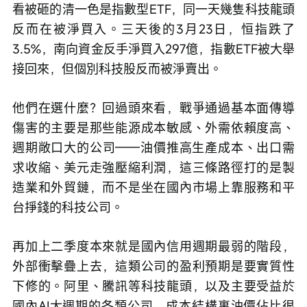
看被砸的清一色是指數型ETF，同一天幾隻科技龍頭
反而在被淨買入。三天後的3月23日，恒指跌了
3.5%，南向資金反手淨買入297億，指數ETF被大舉
接回來，但個別科技股反而被淨賣出。
他們在選什麼？回過頭來看，戰爭通過基本面傳導
傷害的主要是那些能源成本敏感、外需依賴度高、
週期敞口大的公司——油價推高生產成本、出口需
求收縮、美元走強壓縮利潤，這三條路徑打的是製
造業和外貿鏈，而不是坐在國內市場上靠服務和平
台掙錢的科技公司。
再加上二季度本來就是國內信用週期最弱的階段，
外部衝擊疊上去，這類公司的盈利預期是要實質性
下修的。阿里、騰訊等科技龍頭，以及主要受益於
國內AI大週期的各類公司，成本結構裏油價佔比很