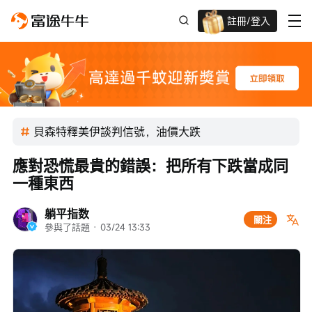
註冊/登入
迎新驚喜賞 股票/BTC等任你揀!
貝森特釋美伊談判信號，油價大跌
應對恐慌最貴的錯誤：把所有下跌當成同
一種東西
躺平指数
關注
參與了話題
 · 
03/24 13:33