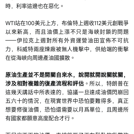
時，利率這邊也在惡化。
WTI站在100美元上方，布倫特上週收112美元創戰爭
以來新高，而且油價上漲不只是海峽封鎖的問題
——伊拉克上週對所有外資運營油田宣佈不可抗
力，科威特兩座煉廠被無人機擊中，供給端的衝擊
在從海峽向周邊產油國擴散。
原油生產並不是開關自來水，說開就開說關就關，
涉及相對複雜的復產流程和評估
。所以，特朗普在
這幾天講話中所表達的，協議一旦達成油價閃崩回
五六十的情況，在現實世界中恐怕要難得多，真正
想要修復油價，恐怕還需要以月爲單位，且周邊所
有國家都願意高度配合才行。