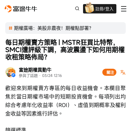
註冊/登入
迎新驚喜賞 股票/BTC等任你揀!
期權廣場：美股非農夜！期權點部署？
每日期權賣方策略 | MSTR狂買比特幣，
SMCI遭評級下調，高波震盪下如何用期權
收租策略佈局？
富途期權異動牛
關注
參與了話題
 · 
03/24 12:16
歡迎來到期權賣方專區的每日收益機會。本欄目聚
焦於當日期權市場中的短期投資機會。每項列出均
綜合考慮年化收益率（ROI）、虛值到期概率及權利
金收益等因素進行評估。
篩選標準