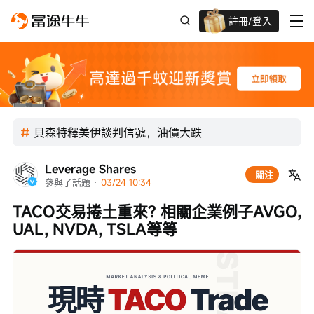
註冊/登入
迎新驚喜賞 股票/BTC等任你揀!
貝森特釋美伊談判信號，油價大跌
Leverage Shares
關注
參與了話題
 · 
03/24 10:34
TACO交易捲土重來? 相關企業例子AVGO, 
UAL, NVDA, TSLA等等