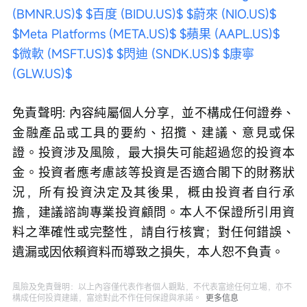
(BMNR.US)$
$百度 (BIDU.US)$
$蔚來 (NIO.US)$
$Meta Platforms (META.US)$
$蘋果 (AAPL.US)$
$微軟 (MSFT.US)$
$閃迪 (SNDK.US)$
$康寧 
(GLW.US)$
免責聲明: 內容純屬個人分享，並不構成任何證券、
金融產品或工具的要約、招攬、建議、意見或保
證。投資涉及風險，最大損失可能超過您的投資本
金。投資者應考慮該等投資是否適合閣下的財務狀
況，所有投資決定及其後果，概由投資者自行承
擔，建議諮詢專業投資顧問。本⼈不保證所引用資
料之準確性或完整性，請自行核實；對任何錯誤、
遺漏或因依賴資料而導致之損失，本人恕不負責。
風險及免責聲明：以上內容僅代表作者個人觀點，不代表富途任何立場，亦不
構成任何投資建議，富途對此不作任何保證與承諾。
更多信息