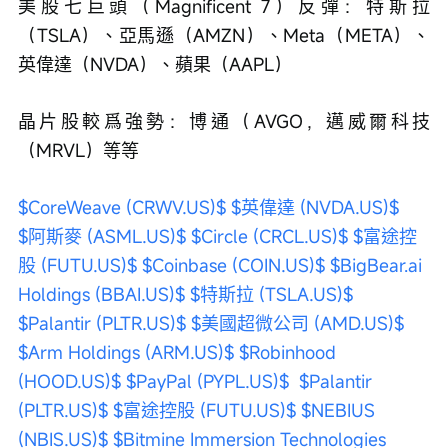
美股七巨頭（Magnificent 7）反彈：特斯拉
（TSLA）、亞馬遜（AMZN）、Meta（META）、
英偉達（NVDA）、蘋果（AAPL）
晶片股較爲強勢：博通（AVGO，邁威爾科技
（MRVL）等等
$CoreWeave (CRWV.US)$
$英偉達 (NVDA.US)$
$阿斯麥 (ASML.US)$
$Circle (CRCL.US)$
$富途控
股 (FUTU.US)$
$Coinbase (COIN.US)$
$BigBear.ai 
Holdings (BBAI.US)$
$特斯拉 (TSLA.US)$
$Palantir (PLTR.US)$
$美國超微公司 (AMD.US)$
$Arm Holdings (ARM.US)$
$Robinhood 
(HOOD.US)$
$PayPal (PYPL.US)$
$Palantir 
(PLTR.US)$
$富途控股 (FUTU.US)$
$NEBIUS 
(NBIS.US)$
$Bitmine Immersion Technologies 