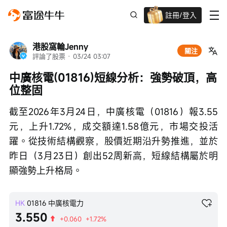
註冊/登入
迎新驚喜賞 股票/BTC等任你揀!
港股窩輪Jenny
關注
評論了股票
 · 
03/24 03:07
中廣核電(01816)短線分析：強勢破頂，高
位整固
截至2026年3月24日，中廣核電（01816）報3.55
元，上升1.72%，成交額達1.58億元，市場交投活
躍。從技術結構觀察，股價近期沿升勢推進，並於
昨日（3月23日）創出52周新高，短線結構屬於明
顯強勢上升格局。
HK
01816
中廣核電力
3.550
+0.060
+1.72%