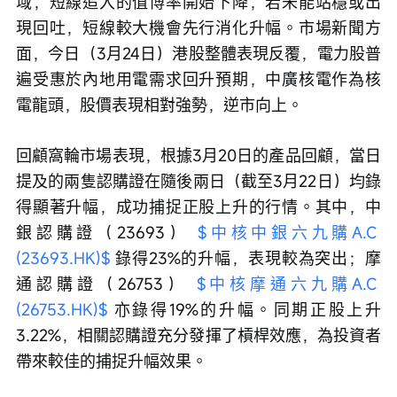
域，短線追入的值博率開始下降，若未能站穩或出
現回吐，短線較大機會先行消化升幅。市場新聞方
面，今日（3月24日）港股整體表現反覆，電力股普
遍受惠於內地用電需求回升預期，中廣核電作為核
電龍頭，股價表現相對強勢，逆市向上。
回顧窩輪市場表現，根據3月20日的產品回顧，當日
提及的兩隻認購證在隨後兩日（截至3月22日）均錄
得顯著升幅，成功捕捉正股上升的行情。其中，中
銀認購證（23693） 
$中核中銀六九購A.C 
(23693.HK)$
 錄得23%的升幅，表現較為突出；摩
通認購證（26753） 
$中核摩通六九購A.C 
(26753.HK)$
 亦錄得19%的升幅。同期正股上升
3.22%，相關認購證充分發揮了槓桿效應，為投資者
帶來較佳的捕捉升幅效果。 