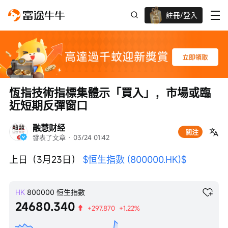
註冊/登入
迎新驚喜賞 股票/BTC等任你揀!
恆指技術指標集體示「買入」，市場或臨
近短期反彈窗口
融慧财经
關注
發表了文章
 · 
03/24 01:42
上日（3月23日） 
$恒生指數 (800000.HK)$
HK
800000
恒生指數
24680.340
+297.870
+1.22%