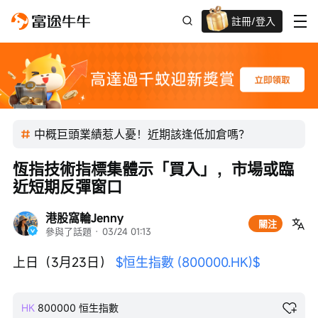
註冊/登入
迎新驚喜賞 股票/BTC等任你揀!
中概巨頭業績惹人憂！近期該逢低加倉嗎？
恆指技術指標集體示「買入」，市場或臨
近短期反彈窗口
港股窩輪Jenny
關注
參與了話題
 · 
03/24 01:13
上日（3月23日） 
$恒生指數 (800000.HK)$
HK
800000
恒生指數