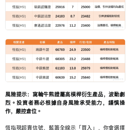
風險提示：窩輪牛熊證屬高槓桿衍生產品，波動劇
烈。投資者務必根據自身風險承受能力，謹慎操
作，嚴控倉位。
恆指現超賣信號，藍籌全線示「買入」，你會選擇