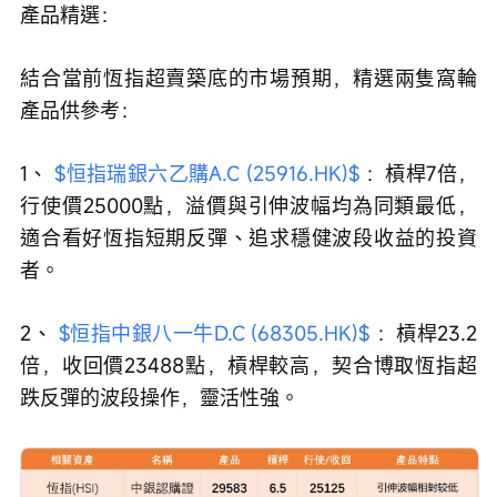
產品精選：
結合當前恆指超賣築底的市場預期，精選兩隻窩輪
產品供參考：
1、 
$恒指瑞銀六乙購A.C (25916.HK)$
 ：槓桿7倍，
行使價25000點，溢價與引伸波幅均為同類最低，
適合看好恆指短期反彈、追求穩健波段收益的投資
者。
2、 
$恒指中銀八一牛D.C (68305.HK)$
 ：槓桿23.2
倍，收回價23488點，槓桿較高，契合博取恆指超
跌反彈的波段操作，靈活性強。