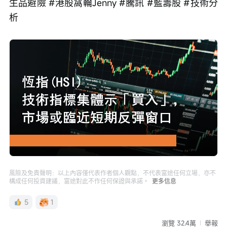
生品避險 #港股窩輪Jenny #騰訊 #藍籌股 #技術分
析
Loaded
:
Progress
:
取
0%
0%
消
/
播
靜
放
音
速
度
風險及免責聲明：以上內容僅代表作者個人觀點，不代表富途任何立場，亦不
構成任何投資建議，富途對此不作任何保證與承諾。
更多信息
5
1
瀏覽 32.4萬
舉報