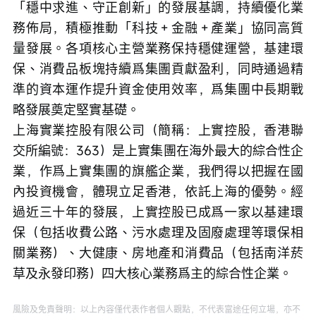
「穩中求進、守正創新」的發展基調，持續優化業
務佈局，積極推動「科技＋金融＋產業」協同高質
量發展。各項核心主營業務保持穩健運營，基建環
保、消費品板塊持續爲集團貢獻盈利，同時通過精
準的資本運作提升資金使用效率，爲集團中長期戰
略發展奠定堅實基礎。

上海實業控股有限公司（簡稱：上實控股，香港聯
交所編號：363）是上實集團在海外最大的綜合性企
業，作爲上實集團的旗艦企業，我們得以把握在國
內投資機會，體現立足香港，依託上海的優勢。經
過近三十年的發展，上實控股已成爲一家以基建環
保（包括收費公路、污水處理及固廢處理等環保相
關業務）、大健康、房地產和消費品（包括南洋菸
草及永發印務）四大核心業務爲主的綜合性企業。
風險及免責聲明：以上內容僅代表作者個人觀點，不代表富途任何立場，亦不