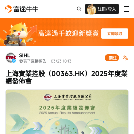
註冊/登入
新客限時
高達過千蚊獎賞
SIHL
關注
發表了直播預告
 · 
03/23 10:13
上海實業控股（00363.HK）2025年度業
績發佈會