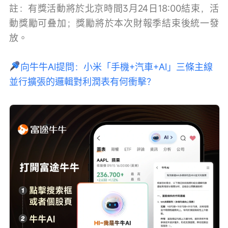
註：有獎活動將於北京時間3月24日18:00結束，活
動獎勵可叠加；獎勵將於本次財報季結束後統一發
放。
向牛牛AI提問：小米「手機+汽車+AI」三條主線
並行擴張的邏輯對利潤表有何衝擊？