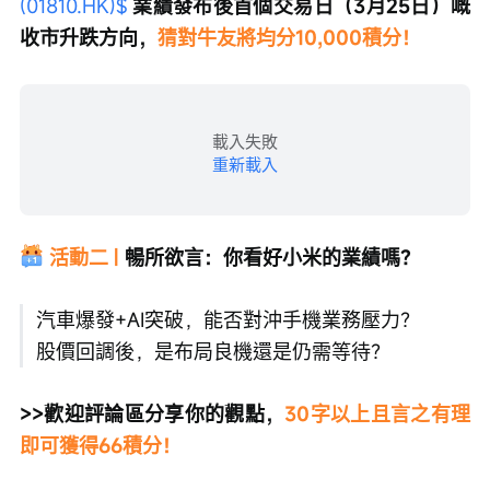
(01810.HK)$
業績發布後首個交易日（3月25日）嘅
收市升跌方向，
猜對牛友將均分10,000積分！
載入失敗
重新載入
活動二 | 
暢所欲言：你看好小米的業績嗎？
汽車爆發+AI突破，能否對沖手機業務壓力？
股價回調後，是布局良機還是仍需等待？
>>歡迎評論區分享你的觀點，
30字以上且言之有理
即可獲得66積分！