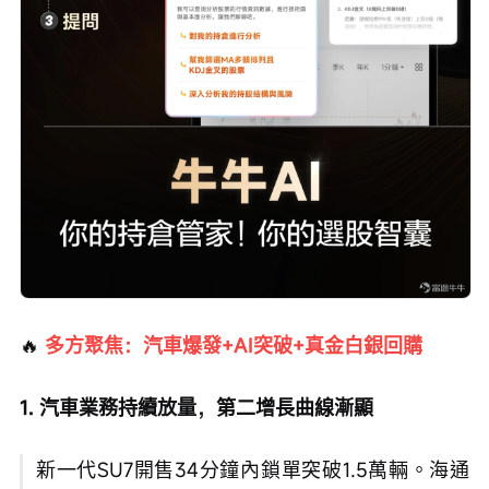
🔥
多方聚焦：汽車爆發+AI突破+真金白銀回購
1. 汽車業務持續放量，第二增長曲線漸顯
新一代SU7開售34分鐘內鎖單突破1.5萬輛。海通