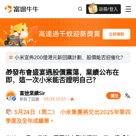
註冊/登入
迎新驚喜賞 股票/BTC等任你揀!
小米宣佈200億港元新回購計劃，股價能否迎催化？
🎁發布會盛宴遇股價震蕩，業績公布在
即，這一次小米能否證明自己？
富途業績Sir
關注
參與了話題
 · 
03/23 07:57
 · 
3月24日（周二） 小米集團將交出2025年第四
季度及全年成績單。