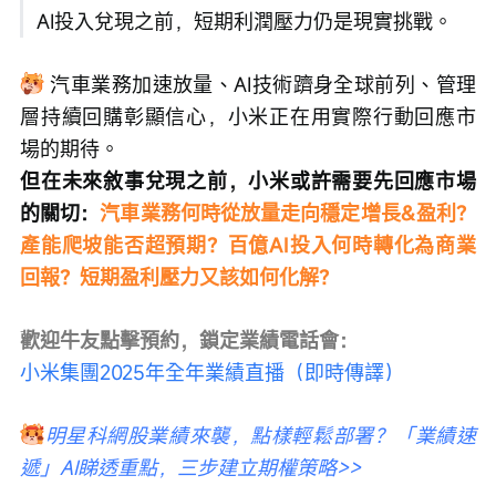
AI投入兌現之前，短期利潤壓力仍是現實挑戰。
 汽車業務加速放量、AI技術躋身全球前列、管理
層持續回購彰顯信心，小米正在用實際行動回應市
場的期待。
但在未來敘事兌現之前，小米或許需要先回應市場
的關切：
汽車業務何時從放量走向穩定增長&盈利？
產能爬坡能否超預期？百億AI投入何時轉化為商業
回報？短期盈利壓力又該如何化解？
小米集團2025年全年業績直播（即時傳譯）
明星科網股業績來襲，點樣輕鬆部署？「業績速
遞」AI睇透重點，三步建立期權策略>>