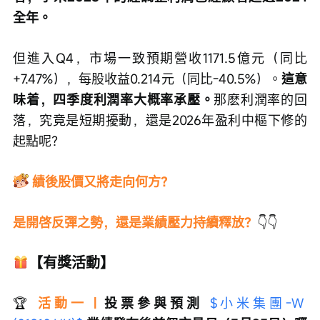
全年。
但進入Q4，市場一致預期營收1171.5億元（同比
+7.47%），每股收益0.214元（同比-40.5%）。
這意
味着，四季度利潤率大概率承壓。
那麽利潤率的回
落，究竟是短期擾動，還是2026年盈利中樞下修的
起點呢？
績後股價又將走向何方？
是開啓反彈之勢，還是業績壓力持續釋放？
👇👇
【有獎活動】
🏆 
活動一 | 
投票參與預測 
$小米集團-W 