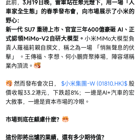
此前，
3月19日晚，雷軍站在聚光燈下，用一場「人
車家全生態」的春季發布會，向市場展示了小米的
野心：
新一代 SU7 重磅上市、官宣三年600億豪砸 AI、正
式認領MiMo-V2自研大模型。
小米MiMo大模型負
責人羅福莉親自撰文，稱之為一場 「悄無聲息的伏
擊」 。王傳福、李想、何小鵬齊聚捧場，陣容堪稱
業內頂流。
 然而發布會次日， 
$小米集團-W (01810.HK)$
 股
價收報33.2港元，下跌超8%；一邊是AI+汽車的宏
大敘事，一邊是資本市場的冷眼。
市場到底在顧慮什麽？
這份即將出爐的業績，還有多少期待值？