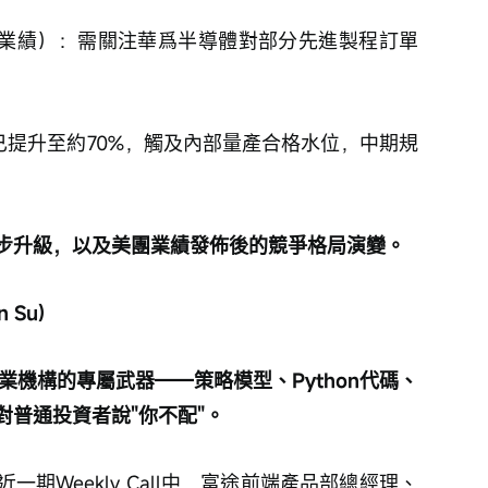
6出業績）：需關注華爲半導體對部分先進製程訂單
率已提升至約70%，觸及內部量產合格水位，中期規
步升級，以及美團業績發佈後的競爭格局演變。
 Su)
業機構的專屬武器——策略模型、Python代碼、
普通投資者說"你不配"。
期Weekly Call中，富途前端產品部總經理、