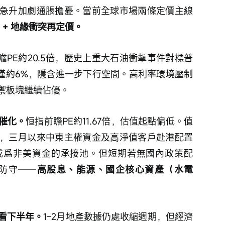
急升加劇通脹擔憂。當前全球市場兩條定價主線
nger + 地緣衝突再定價。
前瞻PE約20.5倍，歷史上重大石油衝擊事件對標普
度僅約6%，隱含進一步下行空間。高利率環境壓制
禦板塊繼續佔優。
催化。
恒指前瞻PE約11.67倍，估值起點偏低。值
，三月以來中東主權資金及高淨值客戶赴港配置
成爲非美資金的承接池。但短期若無國內政策配
防守——
高股息、能源、國企核心資產（水電
看下半年。
1–2月地產數據仍處收縮週期，但經濟