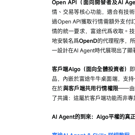
Open API（面向開發者及AI Ag
情、交易等核心功能，適合有技術
過Open API獲取行情需額外支
情的統一要求，富途代爲收取。技
地安裝名爲
OpenD
的代理程序，所
一設計在AI Agent時代展現出
客戶端Algo（面向全體投資者）
即
品，內嵌於富途牛牛桌面端，支持
在於
與客戶端共用行情權限
——由
了共識：這屬於客戶端功能而非專業
AI Agent的到來：Algo平權的真