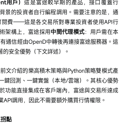
ent用戶）
這是富途較早期的產品，接口覆蓋行
背景的投資者自行編程調用。需要注意的是，通
付訂閱費——這是各交易所對專業投資者使用API行
術架構上，富途採用
中間代理模式
：用戶需在本
有通信經由OpenD中轉後再連接富途服務器。這
了顯著的安全優勢（下文詳述）。
前文介紹的樂高積木策略與Python策略雙模式產
一鍵回測、一鍵實盤（本地/雲端）。其核心優勢
於功能直接集成在客戶端內，富途與交易所達成
API調用，因此不需要額外購買行情權限。
正拐點 