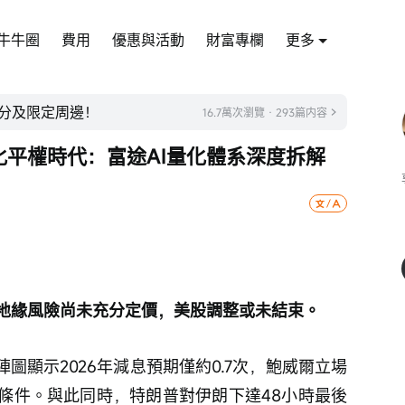
牛牛圈
費用
優惠與活動
財富專欄
更多
積分及限定周邊！
16.7萬次瀏覽 · 293篇内容
 | 量化平權時代：富途AI量化體系深度拆解
地緣風險尚未充分定價，美股調整或未結束。
圖顯示2026年減息預期僅約0.7次，鮑威爾立場
條件。與此同時，特朗普對伊朗下達48小時最後