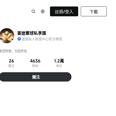
註冊/登入
下載
富途寰球私享匯
富途私人財富中心官方帳號
享您所想，为您所及
26
4636
1.2萬
關注
粉絲
來訪
關注