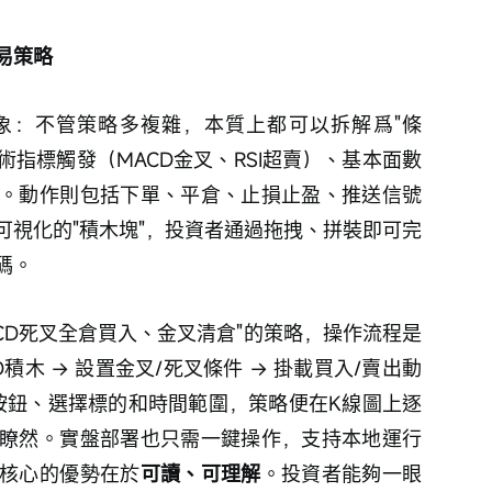
易策略
象：不管策略多複雜，本質上都可以拆解爲"條
術指標觸發（MACD金叉、RSI超賣）、基本面數
。動作則包括下單、平倉、止損止盈、推送信號
可視化的"積木塊"，投資者通過拖拽、拼裝即可完
碼。
CD死叉全倉買入、金叉清倉"的策略，操作流程是
D積木 → 設置金叉/死叉條件 → 掛載買入/賣出動
擊按鈕、選擇標的和時間範圍，策略便在K線圖上逐
瞭然。實盤部署也只需一鍵操作，支持本地運行
核心的優勢在於
可讀、可理解
。投資者能夠一眼