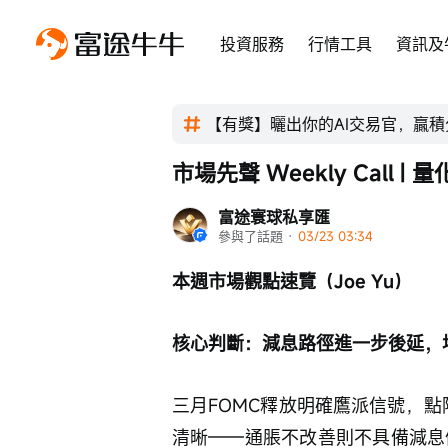
投資服務
行情工具
資訊及
【有獎】曬出你的AI交易官，贏
市場先聲 Weekly Call
富途寰球私享匯
參與了話題
 · 
03/23 03:34
本週市場觀點速覽（Joe Yu）
核心判斷：減息路徑進一步後延，
三月FOMC釋放明確鷹派信號，點陣
清晰——通脹不改善則不具備減息