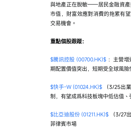
與地產正在脫敏——居民金融資產
市值，財富效應對消費的拖累有望
交易機會。
重點個股跟蹤：
$騰訊控股 (00700.HK)$
：主營增速
期配置價值突出，短期受全球風險
$快手-W (01024.HK)$
 （3/25
制，有望成爲科技板塊中低估值、
$比亞迪股份 (01211.HK)$
 （3/
菲律賓市場