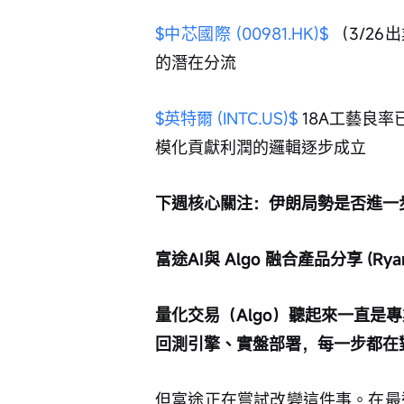
$中芯國際 (00981.HK)$
 （3/2
的潛在分流
$英特爾 (INTC.US)$
 18A工藝良
模化貢獻利潤的邏輯逐步成立
下週核心關注：伊朗局勢是否進一
富途AI與 Algo 融合產品分享 (Ryan
量化交易（Algo）聽起來一直是專
回測引擎、實盤部署，每一步都在對
但富途正在嘗試改變這件事。在最近一