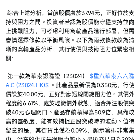
 綜合上述分析，當前股價處於37.94元，正好位於支
持與阻力之間。投資者若認為股價能守穩支持並向
上挑戰阻力，可考慮利用窩輪產品進行部署，但需
審慎選擇條款以平衡風險。以下為兩款條款較為清
晰的窩輪產品分析，其行使價與技術阻力位緊密相
關：
 第一款為華泰認購證（23024） 
$重汽華泰六六購
A.C (23024.HK)$
 。此產品最新價為0.350元，行使
價設於40.00元，正好對應短線關鍵阻力位。其價外
程度約6.61%，處於輕微價外狀態，適合押注股價突
破40元心理關口。產品存續槓桿為50.9倍，具備較
高的靈敏度，能有效捕捉正股突破時的波動。值得
留意的是，其街貨比僅為0.09%，顯示籌碼非常集
中，潛在的供求失衡壓力較小。最後交易日為2026