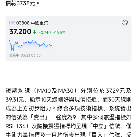
價報37.38元。
HK
03808
中國重汽
37.200
-0.740
-1.95%
交易中
03/23 03:30
短期均線（MA10及MA30）分別位於37.29元及
39.31元，顯示10天線剛好與現價接近，而30天線則
成為上方初步阻力。綜合多項技術指標，系統發出
的信號為「賣出」，強度為9，其中多個震盪指標如
RSI（36）及隨機震盪指標均呈現「中立」信號，僅
牛熊力量指標及一目均衡表出現「買入」信號，反