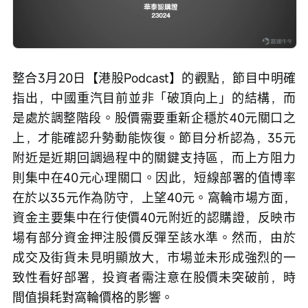
整合3月20日【港股Podcast】的觀點，節目中明確
指出，中國重汽目前並非「破頂向上」的結構，而
是處於調整階段。股價需要重新企穩於40元關口之
上，才能確認升勢動能恢復。節目分析認為，35元
附近是近期回調過程中的關鍵支持區，而上方阻力
則集中在40元心理關口。因此，短線部署的值博率
在於以35元作為防守，上望40元。窩輪市場方面，
資金主要集中在行使價40元附近的認購證，反映市
場有部分資金押注股價反彈至該水準。然而，由於
成交及街貨未見明顯放大，市場並未形成強烈的一
致性看好部署，投資者需注意在股價未突破前，時
間值損耗對窩輪價格的影響。