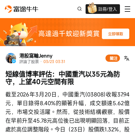
註冊/登入
迎新驚喜賞 股票/BTC等任你揀!
港股窩輪Jenny
關注
評論了股票
 · 
03/23 03:31
短線值博率評估：中國重汽以35元為防
守，上望40元空間有限
截至2026年3月20日，中國重汽(03808)收報37.94
元，單日錄得8.40%的顯著升幅，成交額達5.62億
元，市場交投活躍。然而，從技術結構觀察，股價
在早前升至45.78元高位後已出現明顯回落，目前正
處於高位調整階段。今日（23日）股價跌1.32%，股