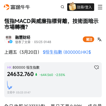
註冊/登入
新客限時
高達過千蚊獎賞
恆指MACD與威廉指標背離，技術面暗示
市場轉機？
融慧财经
關注
發表了文章
 · 
03/23 01:48
上週五（3月20日） 
$恒生指數 (800000.HK)$
HK
800000
恒生指數
24632.760
-644.560
-2.55%
交易中
03/23 01:47