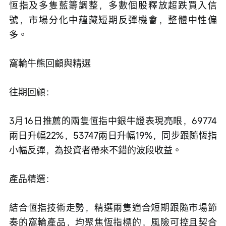
恆指及多隻藍籌調整，多數個股釋放超跌買入信
號，市場分化中蘊藏短期反彈機會，整體中性偏
多。
窩輪牛熊回顧與精選
往期回顧：
3月16日推薦的兩隻恆指中銀牛證表現亮眼，69774
兩日升幅22%，53747兩日升幅19%，同步跟隨恆指
小幅反彈，為投資者帶來不錯的波段收益。
產品精選：
結合恆指技術走勢，精選兩隻適合短期跟隨市場節
奏的窩輪產品，均聚焦恆指標的，風險可控且契合