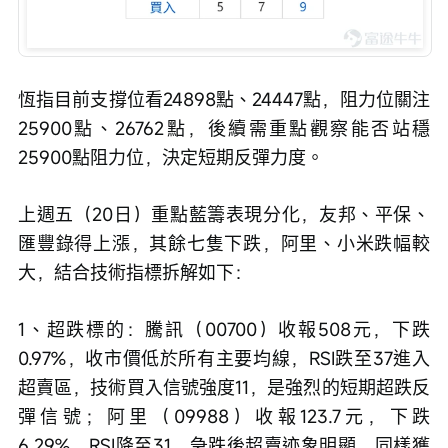
恆指目前支撐位看24898點、24447點，阻力位關注
25900點、26762點，後續需重點觀察能否站穩
25900點阻力位，決定短期反彈力度。
上週五（20日）重點藍籌表現分化，友邦、平保、
匯豐錄得上漲，其餘七隻下跌，阿里、小米跌幅較
大，結合技術指標拆解如下：
1、超跌標的：騰訊（00700）收報508元，下跌
0.97%，收市價低於所有主要均線，RSI跌至37進入
超賣區，技術買入信號強度11，是強烈的短期超跌反
彈信號；阿里（09988）收報123.7元，下跌
6.29%，RSI降至31，急跌後超賣迹象明顯，同樣獲