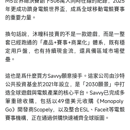
M5世界總決賽創下506萬人同時在線的紀錄，2025
年更成功躋身電競世界盃，成爲全球移動電競賽事
的重要力量。
換句話說，沐瞳科技賣的不是一款遊戲，而是一整
套已經跑通的「產品+賽事+商業化」體系，既有穩
定用戶盤，也有持續現金流，還具備區域市場壁
壘。
這也是爲什麼買方Savvy願意接手。這家公司由沙特
公共投資基金於2021年設立，是「2030願景」中打
造全球遊戲與電競產業的核心平台。Savvy已完成多
筆重磅收購，包括以49億美元收購《Monopoly 
Go》開發商Scopely，以及整合ESL、Faceit等電競
賽事機構，正在通過併購快速補齊全球版圖。