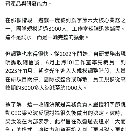
齊產品與研發能力。
在那個階段，遊戲一度被列爲字節六大核心業務之
一，團隊規模超過3000人，工作室矩陣迅速鋪開。
這不是試水，而是一輪完整的擴張。
但調整也來得很快。從2022年開始，自研業務出現
明顯收縮信號，6月上海101工作室率先裁員；到
2023年11月，朝夕光年進入大規模調整階段，大量
在研項目關停，團隊被整合或解散，員工規模從高
峰期的3000多人縮減至約1000人。
據了解，這一收縮決策是業務負責人嚴授和字節跳
動CEO梁汝波反覆討論很久後做出的決定。彼時，
梁汝波在內部表示，此舉旨在改變過去追求「大而
全」的模式，將精力和資源投入到「更基礎、更創