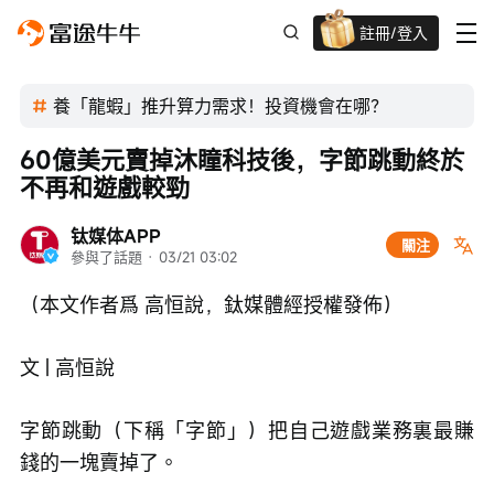
註冊/登入
迎新驚喜賞 股票/BTC等任你揀!
養「龍蝦」推升算力需求！投資機會在哪？
60億美元賣掉沐瞳科技後，字節跳動終於
不再和遊戲較勁
钛媒体APP
關注
參與了話題
 · 
03/21 03:02
（本文作者爲 高恒說，鈦媒體經授權發佈）
文 | 高恒說
字節跳動（下稱「字節」）把自己遊戲業務裏最賺
錢的一塊賣掉了。