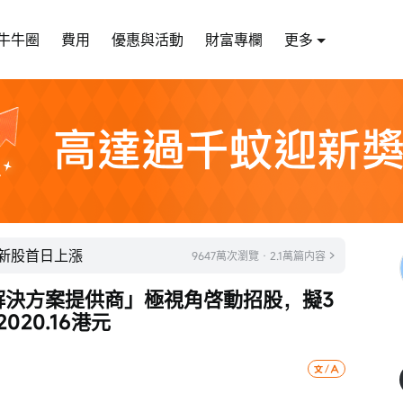
牛牛圈
費用
優惠與活動
財富專欄
更多
成新股首日上漲
9647萬次瀏覽 · 2.1萬篇内容
覺解決方案提供商」極視角啓動招股，擬3
20.16港元