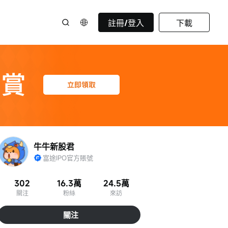
註冊/登入
下載
牛牛新股君
富途IPO官方賬號
302
16.3萬
24.5萬
關注
粉絲
來訪
關注