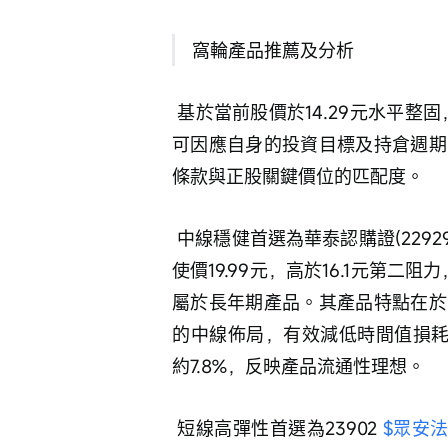
 窩輪產品推薦及分析
 基於當前股價於14.29元水平整固，並在13.3元至16.1元的區間內尋找方向，投資者
可因應自身的投資目標及持倉週期
條款與正股關鍵價位的匹配度。
 中線穩健首選為華泰認購證(22929
使價19.99元，高於16.1元第二阻
屬於長年期產品。其產品特點在於
的中線佈局，有效減低時間值損耗
約7.8%，反映產品流通性理想。
 短線高彈性首選為23902 
$眾安法興