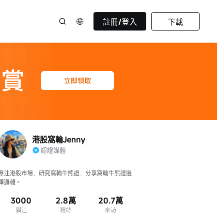
註冊/登入
下載
港股窩輪Jenny
認證媒體
專注港股市場，研究窩輪牛熊證，分享窩輪牛熊證選
擇邏輯。
3000
2.8萬
20.7萬
關注
粉絲
來訪