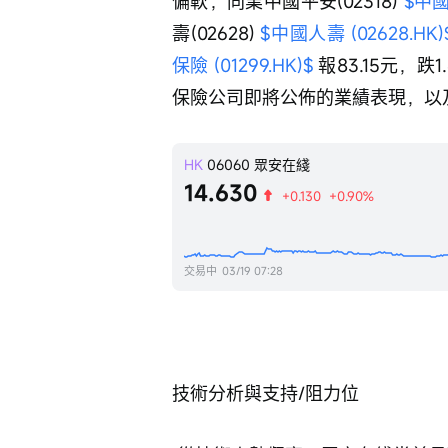
偏軟，同業中國平安(02318) 
$中國
壽(02628) 
$中國人壽 (02628.HK)
保險 (01299.HK)$
 報83.15元
保險公司即將公佈的業績表現，以
HK
06060
眾安在綫
14.630
+0.130
+0.90%
交易中
03/19 07:28
技術分析與支持/阻力位