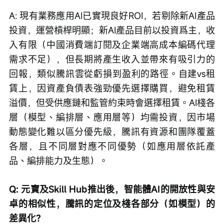
A: 現有業務應用AI已實現良好ROI，若剔除新AI產品
投資，運營槓桿明顯；新AI產品目前以投資爲主，收
入有限（中國消費端訂閱及企業端高成本編碼代理
需求不足），但長期將產生收入並帶來有吸引力的
回報，類似騰訊雲從虧損到盈利的路徑。自建vs租
賃上，因資產負債表強勁優先選擇購買，避免租賃
溢價，但受供應鏈和監管約束時會選擇租賃。AI棧各
層（模型、編排層、應用層等）均需投資，因市場
動態變化難以區分優先級，騰訊有資源和團隊覆蓋
各層，且不同層對應不同優勢（如應用層依託產
品、編排能力及生態）。
Q: 元寶及Skill Hub推出後，智能體AI的開放性與安
卓的相似性，騰訊的定位及棧各部分（如模型）的
差異化？