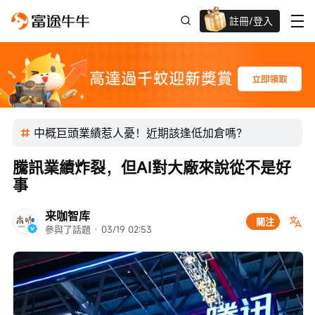
註冊/登入
迎新驚喜賞 股票/BTC等任你揀!
中概巨頭業績惹人憂！近期該逢低加倉嗎？
騰訊業績炸裂，但AI對大廠來說從不是好
事
来咖智库
關注
參與了話題
 · 
03/19 02:53