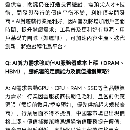
變供需，關鍵仍在打造長青遊戲，需頂尖人才+技
術，開發與發行的價值平衡不變，利好頂尖開發
商。AI對遊戲行業是利好，因AI普及將增加用戶空閒
時間，提升遊戲需求；工具普及更利好有資源、用
戶基礎的團隊（如騰訊），可加速內容生產、迭代
創新，將遊戲轉化爲平台。
Q: AI算力需求強勁但AI服務器成本上漲（DRAM、
HBM），騰訊雲的定價能力及價值捕獲策略？
A: AI需求帶動GPU、CPU、RAM、SSD等全品類算
力需求；行業因雲服務商長期低毛利，且當前供應
緊張（需提前數月/季度預訂，優先供給超大規模廠
商），行業層面不得不提價，中國雲市場已出現價
格上漲。價值捕獲策略爲通過增值服務提升價值：
裸金屬出租毛利低，虛擬化爲算力代幣價格更高，