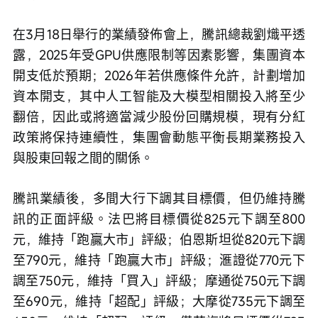
在3月18日舉行的業績發佈會上，騰訊總裁劉熾平透
露，2025年受GPU供應限制等因素影響，集團資本
開支低於預期；2026年若供應條件允許，計劃增加
資本開支，其中人工智能及大模型相關投入將至少
翻倍，因此或將適當減少股份回購規模，現有分紅
政策將保持連續性，集團會動態平衡長期業務投入
與股東回報之間的關係。
騰訊業績後，多間大行下調其目標價，但仍維持騰
訊的正面評級。法巴將目標價從825元下調至800
元，維持「跑贏大市」評級；伯恩斯坦從820元下調
至790元，維持「跑贏大市」評級；滙證從770元下
調至750元，維持「買入」評級；摩通從750元下調
至690元，維持「超配」評級；大摩從735元下調至