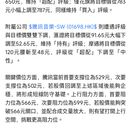
650元，維持「超配」評級；僅花旗將目標價從783
元小幅上調至787元，同樣維持「買入」評級。
附屬公司 
$騰訊音樂-SW (01698.HK)$
 則遭遇評級
與目標價雙雙下調，滙證將目標價從91.65元大幅下
調至52.65元，維持「持有」評級；摩通將目標價從
120元腰斬至48元，評級從「超配」下調至「中
性」。
關鍵價位方面，騰訊當前首要支撐位為529元，次要
支撐位為502元，若股價回調至上述區域後能夠企
穩，將形成短線防守基礎。上行阻力方面，首要阻
力位為566元，次要阻力位為599元，若股價能夠突
破566元關口，並配合成交量放大，則有望打開上行
空間，挑戰更高阻力位。