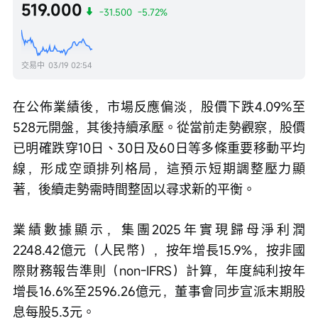
519.000
-31.500
-5.72%
交易中
03/19 02:54
在公佈業績後，市場反應偏淡，股價下跌4.09%至
528元開盤，其後持續承壓。從當前走勢觀察，股價
已明確跌穿10日、30日及60日等多條重要移動平均
線，形成空頭排列格局，這預示短期調整壓力顯
著，後續走勢需時間整固以尋求新的平衡。
業績數據顯示，集團2025年實現歸母淨利潤
2248.42億元（人民幣），按年增長15.9%，按非國
際財務報告準則（non-IFRS）計算，年度純利按年
增長16.6%至2596.26億元，董事會同步宣派末期股
息每股5.3元。