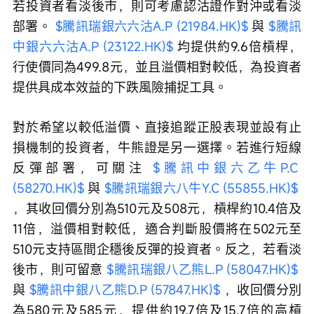
若投資者看淡後市，則可考慮認沽證作對沖或看淡
部署。 
$騰訊瑞銀六六沽A.P (21984.HK)$
 與 
$騰訊
中銀六六沽A.P (23122.HK)$
 均提供約9.6倍槓桿，
行使價同為499.8元，並且溢價相對較低，為投資者
提供具成本效益的下跌風險捕捉工具。
對於希望以較低溢價、直接追蹤正股表現並設有止
損機制的投資者，牛熊證是另一選擇。若進行短線
反彈部署，可關注 
$騰訊中銀六乙牛P.C 
(58270.HK)$
 與 
$騰訊瑞銀六八牛Y.C (55855.HK)$
，其收回價分別為510元及508元，槓桿約10.4倍及
11倍，溢價相對較低，適合判斷股價將在502元至
510元支持區間企穩後反彈的投資者。反之，若看淡
後市，則可留意 
$騰訊瑞銀八乙熊L.P (58047.HK)$
與 
$騰訊中銀八乙熊D.P (57847.HK)$
 ，收回價分別
為580元及585元，提供約19.7倍及15.7倍的高槓