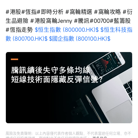
#港股#恆指#即時分析 #窩輪精選 #窩輪攻略 #衍
生品避險 #港股窩輪Jenny #騰訊#00700#藍籌股 
#恆指走勢 
$恒生指數 (800000.HK)$
$恒生科技指
數 (800700.HK)$
$國企指數 (800100.HK)$
Loaded
:
Progress
:
取
0%
0%
消
/
播
靜
放
音
速
度
風險及免責聲明：以上內容僅代表作者個人觀點，不代表富途任何立場，亦不