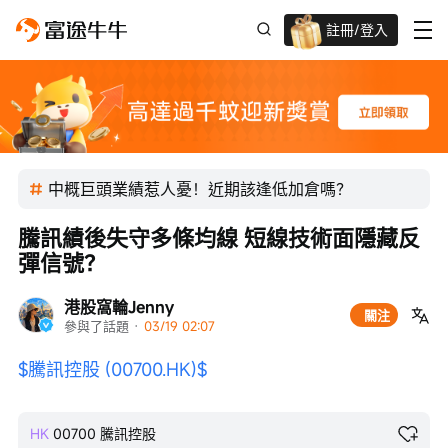
註冊/登入
新客限時
高達過千蚊獎賞
中概巨頭業績惹人憂！近期該逢低加倉嗎？
騰訊績後失守多條均線 短線技術面隱藏反
彈信號？
港股窩輪Jenny
關注
參與了話題
 · 
03/19 02:07
$騰訊控股 (00700.HK)$
HK
00700
騰訊控股