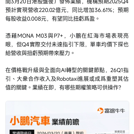
間3月20日港股盤後）發佈業績，機構預期2025Q4
預計實現營收220.02億元，同比增加36.61%；預期
每股收益0.008元，有望同比扭虧爲盈。
憑藉MONA M03與P7+，小鵬在紅海市場表現亮
眼，但Q4實際交付未達指引下限，單車均價下探也
給營收與扭虧預期帶來壓力。
在價格戰升級與全面向AI轉型的關鍵節點，26Q1指
引、大衆合作收入及Robotaxi進展或成爲重塑其估
值的關鍵。業績在即，有哪些期權策略可供操作？