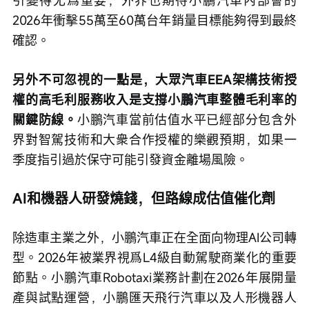
2026年衝擊55萬至60萬台年銷量目標能夠得到最終
確認。
另外不可忽視的一點是，大眾汽車EEA架構技術授
權的高毛利服務收入是支撐小鵬汽車整體毛利率的
關鍵防線。
小鵬汽車當前估值水平已經部分包含外
界對智駕技術和大衆合作授權的樂觀預期，如果一
季度指引過於保守可能引發資金離場風險。
AI和機器人研發燒錢，但路線成估值催化劑
除造車主業之外，小鵬汽車正在全面向物理AI公司轉
型。2026年被業界視爲L4級自動駕駛商業化的重要
節點。小鵬汽車Robotaxi業務計劃在2026年展開量
產與試點運營，小鵬匯天飛行汽車以及人形機器人