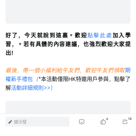
好了，今天就說到這裏。歡迎
點擊此處
加入學
習，。若有具體的內容建議，也強烈歡迎大家提
出！
最後，帶一個小福利給牛友們，歡迎牛友們領取
期
權新手禮包
（
*本活動僅限HK特邀用戶參與，點擊了
解
活動詳細規則>>
）
載入失敗
6
18
搶沙發
重新載入