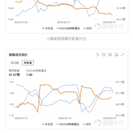
小鵬美股期權持倉量PC比