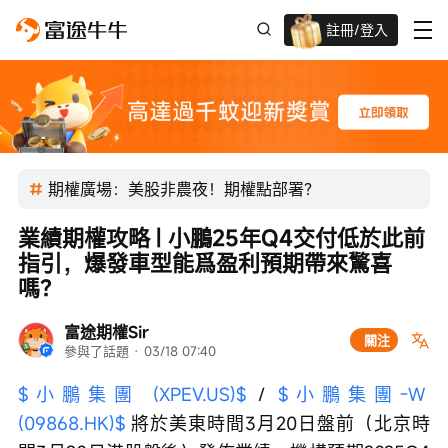
註冊/登入
迎新驚喜賞 股票/BTC等任你揀!
期權廣場：美股非農夜！期權點部署？
業績期權攻略 | 小鵬25年Q4交付低於此前
指引，爆發車型能爲盈利預期帶來驚喜
嗎？
富途期權Sir
關注
參與了話題
 · 
03/18 07:40
$小鵬集團 (XPEV.US)$
 / 
$小鵬集團-W 
(09868.HK)$
 將於美東時間3月20日盤前（北京時