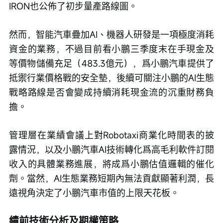
IRON也公佈了初步量產路線圖。
然而，智能汽車疊加AI、機器人研發是一項極度消耗
資金的業務，不過目前看小鵬三季度末在手現金及
等價物儲備充足（483.3億元），爲小鵬汽車提供了
抵禦行業價格戰的安全墊，後續可關注小鵬的AI生態
戰略路線是否會變成持續消耗現金流的沉重財務負
擔。
管理層在業績會議上對Robotaxi商業化時間表的披
露情況，以及小鵬汽車AI技術轉化爲高毛利軟件訂閱
收入的具體業務進展，將成爲小鵬估值邏輯的催化
劑。當然，AI生態業務短期內無法貢獻顯著利潤，長
遠視角決定了小鵬汽車市值的上限天花板。
績前技術分析及期權策略