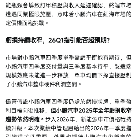
能瓶頸會導致訂單積壓與收入延遲確認，終端市場
遭遇同業極限施壓，意味着小鵬汽車在紅海市場的
定價權面臨挑戰。
虧損持續收窄，26Q1指引能否超預期？
市場對小鵬汽車四季度單季盈虧平衡抱有期待，但
小鵬汽車四季度交付量與三季度基本持平，製造端
規模效應未能進一步釋放，單車均價下探直接壓制
了小鵬汽車整車硬件利潤空間。
儘管假設小鵬汽車四季度仍處於虧損狀態，單季盈
利目標向後推移，
但小鵬汽車2025年全年虧損收窄
趨勢依然明確。
步入2026年，新能源車市價格戰持
續升級。本次業績中管理層給出的2026年一季度指
引變得尤爲重要，外界也期待小鵬汽車內部會的