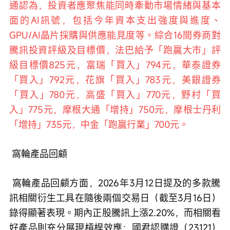
通認為，投資者應聚焦能同時牽動市場情緒與基本
面的AI訊號，包括今年資本支出強度與進度、
GPU/AI晶片採購與供應能見度等。綜合16間券商對
騰訊投資評級及目標價，法巴給予「跑贏大市」評
級目標價825元，富瑞「買入」794元，華泰證券
「買入」792元，花旗「買入」783元，美銀證券
「買入」780元，高盛「買入」770元，野村「買
入」775元，摩根大通「增持」750元，摩根士丹利
「增持」735元，中金「跑贏行業」700元。
 窩輪產品回顧
 窩輪產品回顧方面，2026年3月12日提及的多款騰
訊相關衍生工具在隨後兩個交易日（截至3月16日）
錄得顯著表現。期內正股騰訊上漲2.20%，而相關看
好產品則充分展現槓桿效應：國君認購證（23121） 