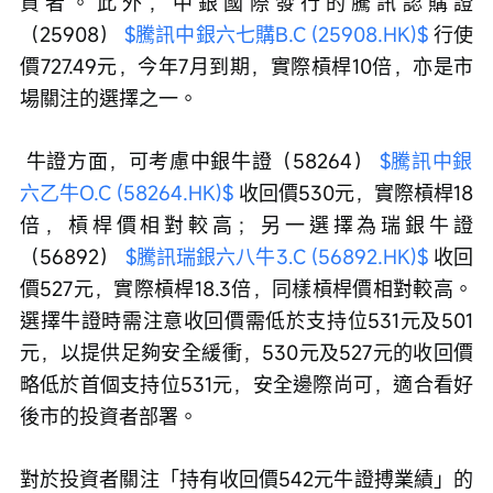
資者。此外，中銀國際發行的騰訊認購證
（25908） 
$騰訊中銀六七購B.C (25908.HK)$
 行使
價727.49元，今年7月到期，實際槓桿10倍，亦是市
場關注的選擇之一。
 牛證方面，可考慮中銀牛證（58264） 
$騰訊中銀
六乙牛O.C (58264.HK)$
 收回價530元，實際槓桿18
倍，槓桿價相對較高；另一選擇為瑞銀牛證
（56892） 
$騰訊瑞銀六八牛3.C (56892.HK)$
 收回
價527元，實際槓桿18.3倍，同樣槓桿價相對較高。
選擇牛證時需注意收回價需低於支持位531元及501
元，以提供足夠安全緩衝，530元及527元的收回價
略低於首個支持位531元，安全邊際尚可，適合看好
後市的投資者部署。
對於投資者關注「持有收回價542元牛證搏業績」的