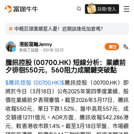
註冊/登入
迎新驚喜賞 股票/BTC等任你揀!
中概巨頭業績惹人憂！近期該逢低加倉嗎？
港股窩輪Jenny
關注
參與了話題
 · 
03/18 02:12
騰訊控股 (00700.HK) 短線分析：業績前
夕徘徊550元，560阻力成關鍵突破點
$騰訊控股 (00700.HK)$
騰訊控股（00700.HK）即
將於今日（3月18日）公布2025年第四季度業績，股
價在業績前夕表現審慎。截至2026年3月17日，騰訊
收報550元，單日下跌1.52%，盤中高見557元，成
交額達127.11億元。ADR方面，騰訊收報542.286港
元，較香港收市跌1.4%。截至3月18日早盤，市場觀