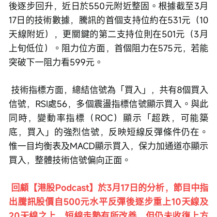
後逐步回升，近日於550元附近整固。根據截至3月
17日的技術數據，騰訊的首個支持位約在531元（10
天線附近），更關鍵的第二支持位則在501元（3月
上旬低位）。阻力位方面，首個阻力在575元，若能
突破下一阻力看599元。
 技術指標方面，總結信號為「買入」，共有8個買入
信號，RSI處56，多個震盪指標信號顯示買入。與此
同時，變動率指標（ROC）顯示「超跌，可能築
底，買入」的強烈信號，反映短線反彈條件仍在。
惟一目均衡表及MACD顯示買入，保力加通道亦顯示
買入，整體技術信號偏向正面。
 回顧【港股Podcast】於3月17日的分析，節目中指
出騰訊股價自500元水平反彈後逐步重上10天線及
20天線之上，短線走勢有所改善，但仍未收復上方