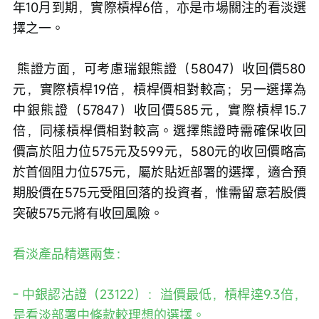
年10月到期，實際槓桿6倍，亦是市場關注的看淡選
擇之一。
 熊證方面，可考慮瑞銀熊證（58047）收回價580
元，實際槓桿19倍，槓桿價相對較高；另一選擇為
中銀熊證（57847）收回價585元，實際槓桿15.7
倍，同樣槓桿價相對較高。選擇熊證時需確保收回
價高於阻力位575元及599元，580元的收回價略高
於首個阻力位575元，屬於貼近部署的選擇，適合預
期股價在575元受阻回落的投資者，惟需留意若股價
突破575元將有收回風險。
看淡產品精選兩隻：
- 中銀認沽證（23122）：溢價最低，槓桿達9.3倍，
是看淡部署中條款較理想的選擇。