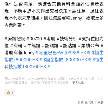
條件是否滿足，應結合其他資料全面評估資產表
現，不應單憑本文作出交易決策。請注意，過往表
現不代表未來結果。關注港股窩輪Jenny，獲取更多
專業解讀。
#騰訊控股 #00700 #港股 #技術分析 #支持位阻力
位 #窩輪 #牛熊證 #認購證 #認沽證 #業績公布 #
港股窩輪Jenny 
$阿里巴巴-W (09988.HK)$
$恒生
指數 (800000.HK)$
$國企指數 (800100.HK)$
$恒生
科技指數 (800700.HK)$
風險及免責聲明：以上內容僅代表作者個人觀點，不代表富途任何立場，亦不
構成任何投資建議，富途對此不作任何保證與承諾。
更多信息
1
瀏覽 13.2萬
舉報