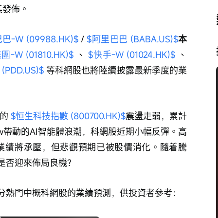
集發佈。
-W (09988.HK)$
 / 
$阿里巴巴 (BABA.US)$
本
-W (01810.HK)$
 、 
$快手-W (01024.HK)$
 、 
(PDD.US)$
 等科網股也將陸續披露最新季度的業
的 
$恒生科技指數 (800700.HK)$
震盪走弱，累計
law帶動的AI智能體浪潮，科網股近期小幅反彈。高
業績將承壓，但悲觀預期已被股價消化。隨着騰
是否迎來佈局良機？
分熱門中概科網股的業績預測，供投資者參考：