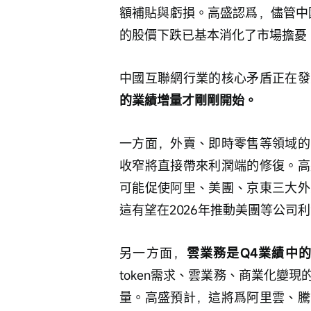
額補貼與虧損。高盛認爲，儘管中
的股價下跌已基本消化了市場擔憂
中國互聯網行業的核心矛盾正在發
的業績增量才剛剛開始。
一方面，外賣、即時零售等領域的
收窄將直接帶來利潤端的修復。高
可能促使阿里、美團、京東三大外
這有望在2026年推動美團等公司
另一方面，
雲業務是Q4業績中
token需求、雲業務、商業化變
量。高盛預計，這將爲阿里雲、騰