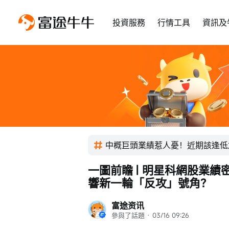
投資服務
行情工具
資訊及
中概巨頭業績惹人憂！近期該逢低
一圖前瞻 | 明星科網股業
響新一輪「反攻」號角？
富途资讯
參與了話題
 · 
03/16 09:26