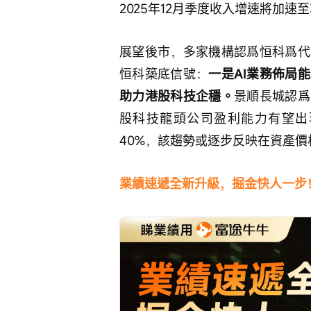
2025年12月季度收入增速將加速至
展望後市，多家機構認爲恒科爲代
恒科築底信號：
一是AI業務佈局
助力港股科技企穩。
景順長城認爲
股科技龍頭公司盈利能力有望出現
40%，該趨勢或逐步反映在資產價
業績速遞全新升級，掘金快人一步