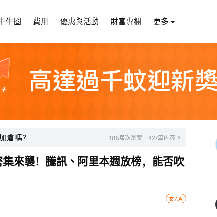
牛牛圈
費用
優惠與活動
財富專欄
更多
加倉嗎？
185萬次瀏覽 · 427篇内容
績密集來襲！騰訊、阿里本週放榜，能否吹