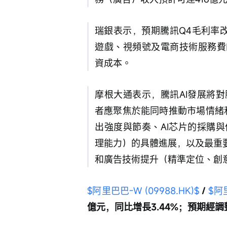
瑞銀表示，預期騰訊Q4毛利率改
遊戲、視頻號及電商技術服務費
資成本。
摩根大通表示，騰訊AI發展將
者應聚焦於能同時推動市場情緒和
出強度與節奏、AI芯片的採購
理能力）的具體進展，以及最重
和廣告技術提升（精準定位、創意
$阿里巴巴-W (09988.HK)$
 / 
$阿里
億元，同比增長3.44%；預期經調