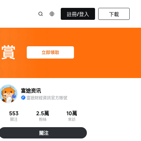
註冊/登入
下載
富途资讯
富途財經資訊官方賬號
553
2.5萬
10萬
關注
粉絲
來訪
關注