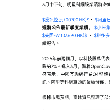
3月中下旬，明星科網股業績將密
$騰訊控股 (00700.HK)$
、 
$阿里巴巴
週將公佈最新季度業績， 
$小米集團
$美團-W (03690.HK)$
 、 
$拼多多 
績報告。
2026年前兩個月，以科技股爲代表
跌約7%。進入3月，隨着OpenC
盛表示，中國互聯網行業Q4整體
訊、阿里等科網巨頭的業績發佈，
根據市場預期，富途資訊整理了部