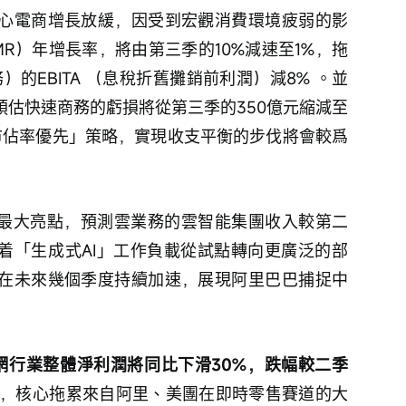
心電商增長放緩，因受到宏觀消費環境疲弱的影
R）年增長率，將由第三季的10%減速至1%，拖
的EBITA （息稅折舊攤銷前利潤）減8% 。並
預估快速商務的虧損將從第三季的350億元縮減至
「市佔率優先」策略，實現收支平衡的步伐將會較爲
爲最大亮點，預測雲業務的雲智能集團收入較第二
隨着「生成式AI」工作負載從試點轉向更廣泛的部
在未來幾個季度持續加速，展現阿里巴巴捕捉中
網行業整體淨利潤將同比下滑30%，跌幅較二季
，核心拖累來自阿里、美團在即時零售賽道的大