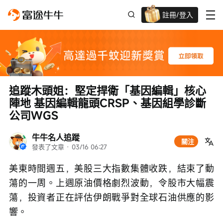
註冊/登入
迎新驚喜賞 股票/BTC等任你揀!
追蹤木頭姐：堅定捍衛「基因編輯」核心
陣地 基因編輯龍頭CRSP、基因組學診斷
公司WGS
牛牛名人追蹤
關注
發表了文章
 · 
03/16 06:27
美東時間週五，美股三大指數集體收跌，結束了動
蕩的一周。上週原油價格劇烈波動，令股市大幅震
蕩，投資者正在評估伊朗戰爭對全球石油供應的影
響。