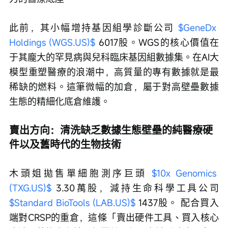
此前，其小幅增持基因組學診斷公司 
$GeneDx 
Holdings (WGS.US)$
 6017股。WGS的核心價值在
于其龐大的罕見病與兒科臨床基因組數據集。在AI大
模型重塑醫療的浪潮中，高質量的專有數據就是最
稀缺的燃料。這筆微幅的加倉，屬于對高壁壘數據
生態的精細化底倉維護。
賣出方向：清洗缺乏數據生態壁壘的純醫療硬
件以及舊時代的生物技術
木頭姐拋售單細胞測序巨頭 
$10x Genomics 
(TXG.US)$
 3.30萬股，減持生命科學工具公司 
$Standard BioTools (LAB.US)$
 1437股。 配合買入
端對CRSP的重倉，這條「賣出硬件工具、買入核心