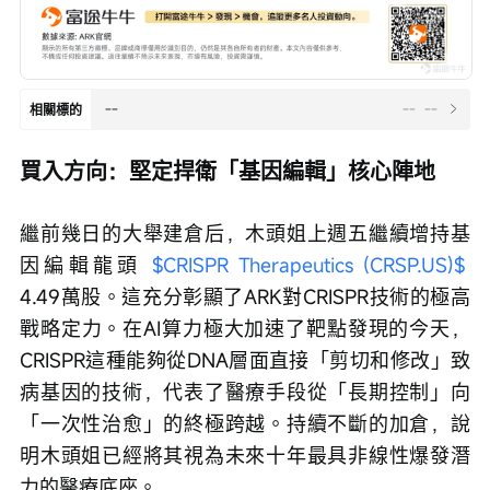
--
--
--
相關標的
買入方向：堅定捍衛「基因編輯」核心陣地
繼前幾日的大舉建倉后，木頭姐上週五繼續增持基
因編輯龍頭 
$CRISPR Therapeutics (CRSP.US)$
4.49萬股。這充分彰顯了ARK對CRISPR技術的極高
戰略定力。在AI算力極大加速了靶點發現的今天，
CRISPR這種能夠從DNA層面直接「剪切和修改」致
病基因的技術，代表了醫療手段從「長期控制」向
「一次性治愈」的終極跨越。持續不斷的加倉，說
明木頭姐已經將其視為未來十年最具非線性爆發潛
力的醫療底座。