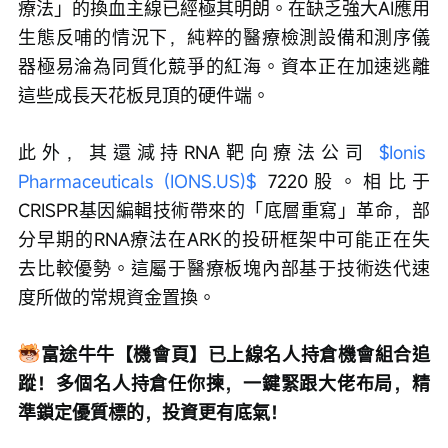
療法」的換血主線已經極其明朗。在缺乏強大AI應用
生態反哺的情況下，純粹的醫療檢測設備和測序儀
器極易淪為同質化競爭的紅海。資本正在加速逃離
這些成長天花板見頂的硬件端。
此外，其還減持RNA靶向療法公司 
$Ionis 
Pharmaceuticals (IONS.US)$
 7220股。相比于
CRISPR基因編輯技術帶來的「底層重寫」革命，部
分早期的RNA療法在ARK的投研框架中可能正在失
去比較優勢。這屬于醫療板塊內部基于技術迭代速
度所做的常規資金置換。
富途牛牛【機會頁】已上線名人持倉機會組合追
蹤！多個名人持倉任你揀，一鍵緊跟大佬布局，精
準鎖定優質標的，投資更有底氣！