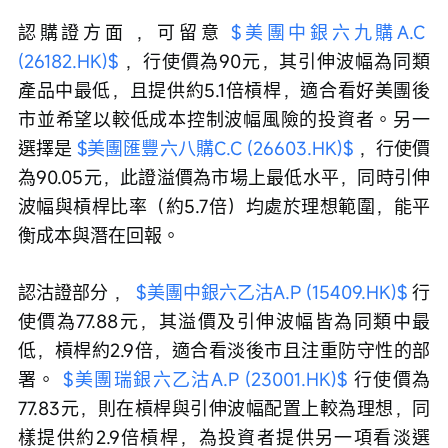
認購證方面 ，可留意 
$美團中銀六九購A.C 
(26182.HK)$
 ，行使價為90元，其引伸波幅為同類
產品中最低，且提供約5.1倍槓桿，適合看好美團後
市並希望以較低成本控制波幅風險的投資者。另一
選擇是 
$美團匯豐六八購C.C (26603.HK)$
 ，行使價
為90.05元，此證溢價為市場上最低水平，同時引伸
波幅與槓桿比率（約5.7倍）均處於理想範圍，能平
衡成本與潛在回報。
認沽證部分 ， 
$美團中銀六乙沽A.P (15409.HK)$
 行
使價為77.88元，其溢價及引伸波幅皆為同類中最
低，槓桿約2.9倍，適合看淡後市且注重防守性的部
署。 
$美團瑞銀六乙沽A.P (23001.HK)$
 行使價為
77.83元，則在槓桿與引伸波幅配置上較為理想，同
樣提供約2.9倍槓桿，為投資者提供另一項看淡選