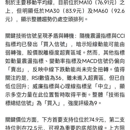
制於主要移動平均線，目前位於MA10（76.91元）之
上，但明顯低於MA30（83.9元）及MA60（92.6
元），顯示整體趨勢仍處空頭排列。
關鍵技術信號呈現矛盾與轉機：隨機震盪指標與CCI
指標均已發出「買入信號」，暗示短線動能可能由
弱轉強，股價脫離極度超賣區域。然而，其他指標
如動量震盪指標、變動率指標及MACD信號仍偏向
「賣出」，反映中線下跌動能尚未完全扭轉。值得
關注的是，RSI數值為36，雖未進入超賣區，但已自
低位回升；威廉指標與心理線指標呈「中立」，顯
示多空力量在此位置暫時取得平衡。整體「技術指
標總結信號」為「買入」，強度評級為9。
關鍵價位方面，下方首要支持位位於74.9元，第二支
持位則在72.5元，可視為重要的底部防線。上方阻