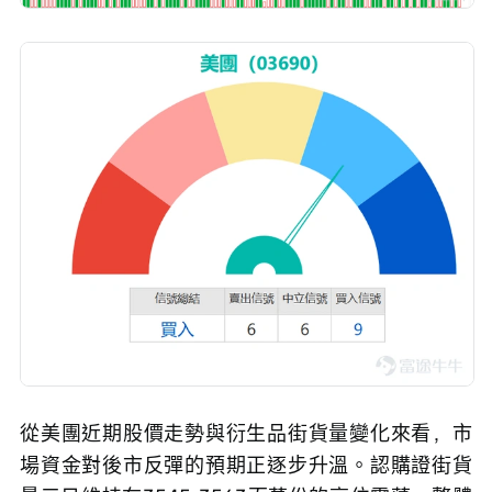
從美團近期股價走勢與衍生品街貨量變化來看，市
場資金對後市反彈的預期正逐步升溫。認購證街貨