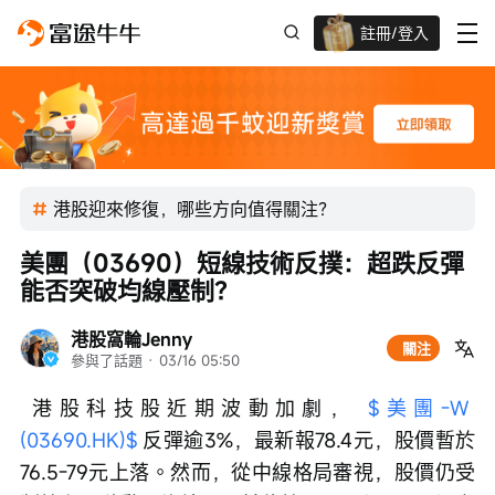
註冊/登入
迎新驚喜賞 股票/BTC等任你揀!
港股迎來修復，哪些方向值得關注？
美團（03690）短線技術反撲：超跌反彈
能否突破均線壓制？
港股窩輪Jenny
關注
參與了話題
 · 
03/16 05:50
 港股科技股近期波動加劇， 
$美團-W 
(03690.HK)$
 反彈逾3%，最新報78.4元，股價暫於
76.5-79元上落。然而，從中線格局審視，股價仍受