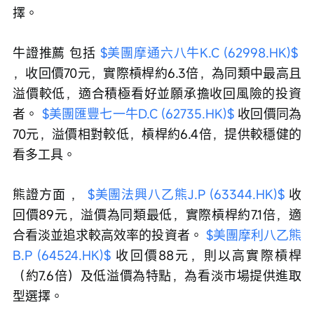
擇。
牛證推薦 包括 
$美團摩通六八牛K.C (62998.HK)$
，收回價70元，實際槓桿約6.3倍，為同類中最高且
溢價較低，適合積極看好並願承擔收回風險的投資
者。 
$美團匯豐七一牛D.C (62735.HK)$
 收回價同為
70元，溢價相對較低，槓桿約6.4倍，提供較穩健的
看多工具。
熊證方面 ， 
$美團法興八乙熊J.P (63344.HK)$
 收
回價89元，溢價為同類最低，實際槓桿約7.1倍，適
合看淡並追求較高效率的投資者。 
$美團摩利八乙熊
B.P (64524.HK)$
 收回價88元，則以高實際槓桿
（約7.6倍）及低溢價為特點，為看淡市場提供進取
型選擇。