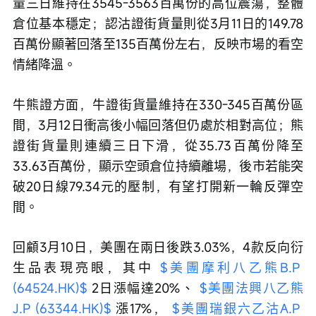
量三日維持在3545-3563百萬份的高位震蕩，整體
倉位基本穩定；認沽證街貨量則從3月11日的149.78
百萬份顯著回落至135百萬份左右，反映市場的看空
情緒降溫。
牛熊證方面，牛證街貨量維持在330-345百萬份區
間，3月12日衝高後小幅回落但仍處於相對高位；熊
證街貨量則連續三日下滑，從35.73百萬份降至
33.63百萬份，顯示空頭倉位持續離場，後市若能突
破20日線79.34元的壓制，有望打開新一輪反彈空
間。
回顧3月10日，美團在兩日後跌3.03%，4款反向衍
生品表現亮眼，其中 
$美團摩利八乙熊B.P 
(64524.HK)$
 2日漲幅達20%、 
$美團法興八乙熊
J.P (63344.HK)$
 漲17%， 
$美團瑞銀六乙沽A.P 