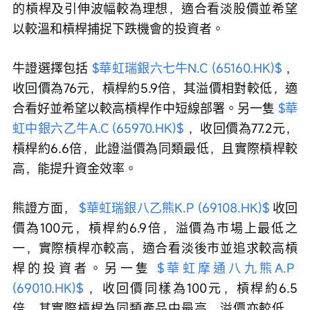
的槓桿及引伸波幅較為理想，適合看淡股價並希望
以較溫和槓桿捕捉下跌機會的投資者。
牛證選擇包括 
$華虹瑞銀六七牛N.C (65160.HK)$
 ，
收回價為76元，槓桿約5.9倍，其溢價相對較低，適
合看好並希望以較高槓桿作中短線部署。另一隻 
$華
虹中銀六乙牛A.C (65970.HK)$
 ，收回價為77.2元，
槓桿約6.6倍，此證溢價為同類最低，且實際槓桿較
高，能提升資金效率。
熊證方面， 
$華虹瑞銀八乙熊K.P (69108.HK)$
 收回
價為100元，槓桿約6.9倍，溢價為市場上最低之
一，實際槓桿亦較高，適合看淡後市並追求較高槓
桿的投資者。另一隻 
$華虹摩通八九熊A.P 
(69010.HK)$
 ，收回價同樣為100元，槓桿約6.5
倍，其實際槓桿為同類產品中最高，溢價亦較低，