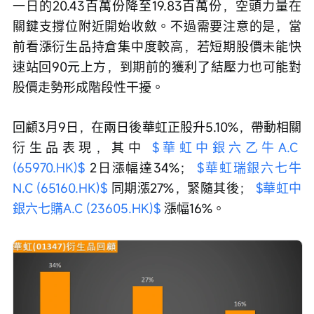
一日的20.43百萬份降至19.83百萬份，空頭力量在
關鍵支撐位附近開始收斂。不過需要注意的是，當
前看漲衍生品持倉集中度較高，若短期股價未能快
速站回90元上方，到期前的獲利了結壓力也可能對
股價走勢形成階段性干擾。
回顧3月9日，在兩日後華虹正股升5.10%，帶動相關
衍生品表現，其中 
$華虹中銀六乙牛A.C 
(65970.HK)$
 2日漲幅達34%； 
$華虹瑞銀六七牛
N.C (65160.HK)$
 同期漲27%，緊隨其後； 
$華虹中
銀六七購A.C (23605.HK)$
 漲幅16%。