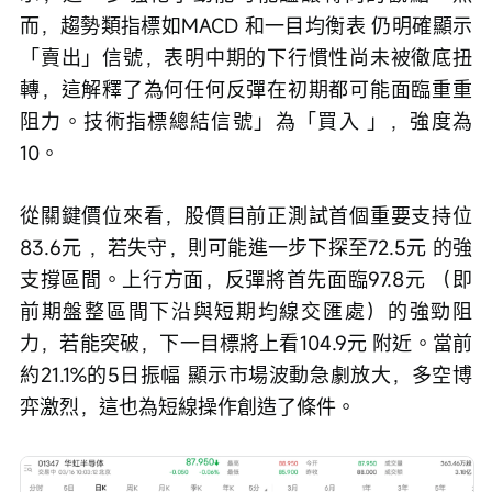
而，趨勢類指標如MACD 和一目均衡表 仍明確顯示
「賣出」信號，表明中期的下行慣性尚未被徹底扭
轉，這解釋了為何任何反彈在初期都可能面臨重重
阻力。技術指標總結信號」為「買入 」，強度為
10。
從關鍵價位來看，股價目前正測試首個重要支持位
83.6元 ，若失守，則可能進一步下探至72.5元 的強
支撐區間。上行方面，反彈將首先面臨97.8元 （即
前期盤整區間下沿與短期均線交匯處）的強勁阻
力，若能突破，下一目標將上看104.9元 附近。當前
約21.1%的5日振幅 顯示市場波動急劇放大，多空博
弈激烈，這也為短線操作創造了條件。