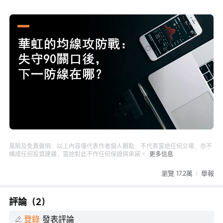
Loaded
:
Progress
:
取
0%
0%
消
/
播
靜
放
音
速
度
風險及免責聲明：以上內容僅代表作者個人觀點，不代表富途任何立場，亦不
構成任何投資建議，富途對此不作任何保證與承諾。
更多信息
瀏覽 17.2萬
舉報
評論（2）
登錄
發表評論