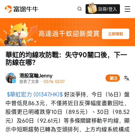
註冊/登入
新客限時
高達過千蚊獎賞
華虹的均線攻防戰：失守90關口後，下一
防線在哪？
港股窩輪Jenny
關注
發表了文章
 · 
03/16 02:07
$華虹宏力 (01347.HK)$
 好淡爭持，今日（16日）盤
中曾低見86.3元，不僅將近日反彈幅度盡數回吐，
股價更已明確跌穿10日（89.5元）、30日（98.52
元）及60日（92.61元）等多條關鍵移動平均線，顯
示中短期趨勢已轉為空頭排列，上方均線系統構成