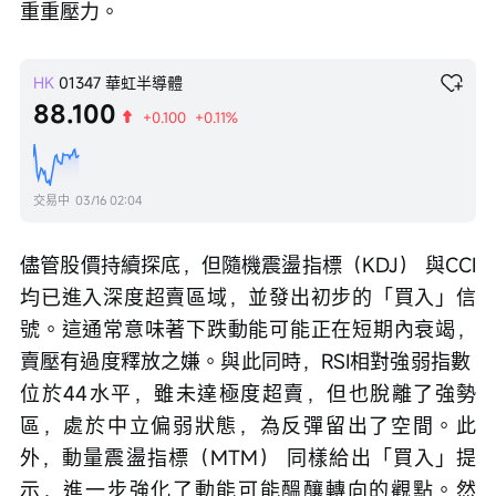
重重壓力。
HK
01347
華虹半導體
88.100
+0.100
+0.11%
交易中
03/16 02:04
儘管股價持續探底，但隨機震盪指標（KDJ） 與CCI
均已進入深度超賣區域，並發出初步的「買入」信
號。這通常意味著下跌動能可能正在短期內衰竭，
賣壓有過度釋放之嫌。與此同時，RSI相對強弱指數 
位於44水平，雖未達極度超賣，但也脫離了強勢
區，處於中立偏弱狀態，為反彈留出了空間。此
外，動量震盪指標（MTM） 同樣給出「買入」提
示，進一步強化了動能可能醞釀轉向的觀點。然