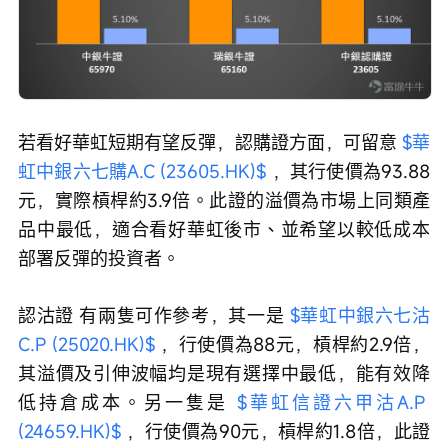
若看好華虹短期有望反彈，認購證方面，可留意 
$華
虹中銀六七購A.C (23605.HK)$
 ，其行使價為93.88
元，實際槓桿約3.9倍。此證的溢價為市場上同類產
品中最低，適合看好華虹後市、並希望以較低成本
部署反彈的投資者。
認沽證 有兩隻可作參考，其一是 
$華虹中銀六七沽
C.P (25020.HK)$
 ，行使價為88元，槓桿約2.9倍，
其溢價及引伸波幅均是現有選擇中最低，能有效降
低持倉成本。另一隻是 
$華虹信證六甲沽A.P 
(24659.HK)$
 ，行使價為90元，槓桿約1.8倍，此證