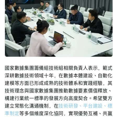
國家數據集團籌備組技術組相關負責人表示，範式
深耕數據技術領域十年，在數據本體建設、自動化
建模等方面已形成成熟的技術體系和實踐經驗，其
技術理念與國家數據集團推動數據要素價值釋放、
構建行業統一標準的發展方向高度契合。希望雙方
建立常態化溝通機制，在
技術研發、平台建設、標
準制定
等多個維度深化協同，實現優勢互補、共贏