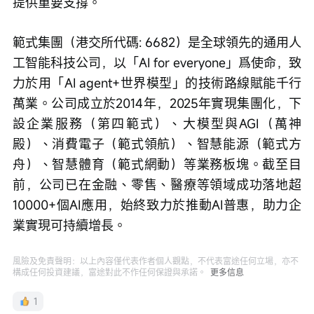
提供重要支撐。
範式集團（港交所代碼: 6682）是全球領先的通用人
工智能科技公司，以「AI for everyone」爲使命，致
力於用「AI agent+世界模型」的技術路線賦能千行
萬業。公司成立於2014年，2025年實現集團化，下
設企業服務（第四範式）、大模型與AGI（萬神
殿）、消費電子（範式領航）、智慧能源（範式方
舟）、智慧體育（範式網動）等業務板塊。截至目
前，公司已在金融、零售、醫療等領域成功落地超
10000+個AI應用，始終致力於推動AI普惠，助力企
業實現可持續增長。
風險及免責聲明：以上內容僅代表作者個人觀點，不代表富途任何立場，亦不
構成任何投資建議，富途對此不作任何保證與承諾。
更多信息
1