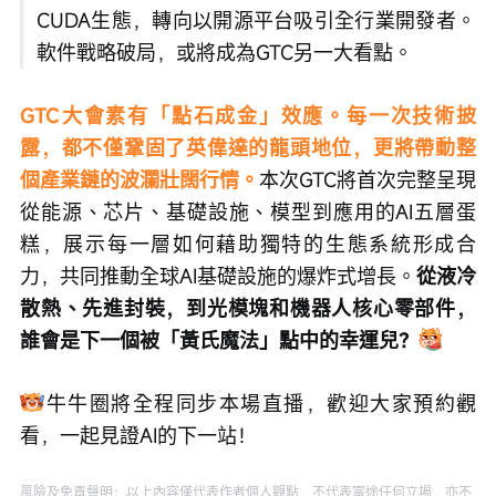
CUDA生態，轉向以開源平台吸引全行業開發者。
軟件戰略破局，或將成為GTC另一大看點。
GTC大會素有「點石成金」效應。每一次技術披
露，都不僅鞏固了英偉達的龍頭地位，更將帶動整
個產業鏈的波瀾壯闊行情。
本次GTC將首次完整呈現
從能源、芯片、基礎設施、模型到應用的AI五層蛋
糕，展示每一層如何藉助獨特的生態系統形成合
力，共同推動全球AI基礎設施的爆炸式增長。
從液冷
散熱、先進封裝，到光模塊和機器人核心零部件，
誰會是下一個被「黃氏魔法」點中的幸運兒？
牛牛圈將全程同步本場直播，歡迎大家預約觀
看，一起見證AI的下一站！
風險及免責聲明：以上內容僅代表作者個人觀點，不代表富途任何立場，亦不