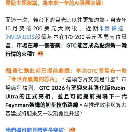
重磅主題演講，為未來一年的AI發展定調！
而這一次，舞台下的目光比以往更加灼熱。自去年
10月突破200美元大關後，近期
$英偉達 
(NVDA.US)$
股價基本在170-200美元區間高位震
盪，
市場在等一個答案：GTC能否成為點燃新一輪
行情的火種？
黃仁勳此前已提前劇透：本次GTC將發布一款
「令世界震驚的芯片」。
這顆芯片究竟是什麼？市
場瘋狂猜測，
GTC 2026有望迎來其強化版Rubin 
Ultra的正式亮相，並且可能提前揭曉下一代
Feynman架構的初步技術路線。
AI推理效率與算力
基建或將迎來又一次顛覆性升級？
我們還可能見證更多突破：