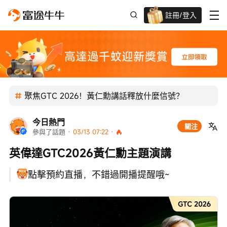
註冊/登入
迎新驚喜賞 股票/BTC等任你揀!
聚焦GTC 2026！黃仁勳講話釋放什麼信號？
今日熱門
關注
參與了話題
 · 
03/13 07:22
 · 
英偉達GTC2026黃仁勳主題演講
點擊預約直播，不錯過開播提醒哦~