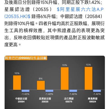
及後兩日分別錄得15%升幅，同期正股下跌1.42%；
星展認沽證（20535） 
$阿里星展六六沽A.P 
(20535.HK)$
 錄得6%升幅；中銀認沽證（20584）
則錄得10%升幅。四者升幅均高於正股跌幅，展現衍
生工具的槓桿效應，其中熊證產品的表現更為突
出，反映收回價較貼近現價的產品對正股波動敏感
度更高。