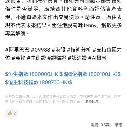
或損害，我們概不負責。技術分析僅顯示部分技術
條件是否滿足，應結合其他資料全面評估資產表
現，不應單憑本文作出交易決策。請注意，過往表
現不代表未來結果。關注港股窩輪Jenny，獲取更多
專業解讀。
#阿里巴巴 #09988 #港股 #技術分析 #支持位阻力
位 #窩輪 #牛熊證 #認購證 #認沽證 #AI概念
$恒生指數 (800000.HK)$
$國企指數 (800100.HK)$
$恒生科技指數 (800700.HK)$
風險及免責聲明：以上內容僅代表作者個人觀點，不代表富途任何立場，亦不
構成任何投資建議，富途對此不作任何保證與承諾。
更多信息
2
瀏覽 10.3萬
舉報