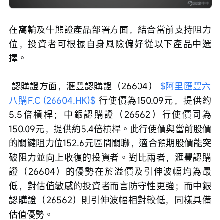
在窩輪及牛熊證產品部署方面，結合當前支持阻力
位，投資者可根據自身風險偏好從以下產品中選
擇。
 認購證方面，滙豐認購證（26604） 
$阿里匯豐六
八購F.C (26604.HK)$
 行使價為150.09元，提供約
5.5倍槓桿；中銀認購證（26562）行使價同為
150.09元，提供約5.4倍槓桿。此行使價與當前股價
的關鍵阻力位152.6元區間關聯，適合預期股價能突
破阻力並向上收復的投資者。對比兩者，滙豐認購
證（26604）的優勢在於溢價及引伸波幅均為最
低，對估值敏感的投資者而言防守性更強；而中銀
認購證（26562）則引伸波幅相對較低，同樣具備
估值優勢。