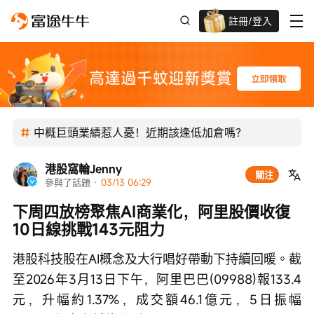
註冊/登入
迎新驚喜賞 股票/BTC等任你揀!
中概巨頭業績惹人憂！近期該逢低加倉嗎？
港股窩輪Jenny
關注
參與了話題
 · 
03/13 06:29
下周四放榜聚焦AI商業化，阿里股價收復
10日線挑戰143元阻力
港股科技股在AI概念及大行唱好帶動下持續回暖。截
至2026年3月13日下午，阿里巴巴(09988)報133.4
元，升幅約1.37%，成交額46.1億元，5日振幅