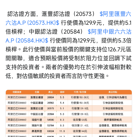
 認沽證方面，滙豐認沽證（20573） 
$阿里匯豐六
六沽A.P (20573.HK)$
 行使價為129.9元，提供約5.1
倍槓桿；中銀認沽證（20584） 
$阿里中銀六六沽
A.P (20584.HK)$
 行使價同為129.9元，提供約5.3倍
槓桿。此行使價與當前股價的關鍵支持位126.7元區
間關聯，適合預期股價將受制於阻力位並回調下試
支持的投資者。兩者的優勢均在於引伸波幅相對較
低，對估值敏感的投資者而言防守性更強。