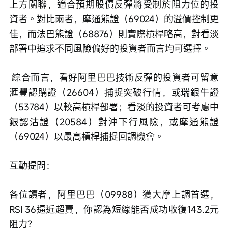
上方關聯，適合預期股價反彈將受制於阻力位的投
資者。對比兩者，摩通熊證（69024）的溢價控制更
佳，而法巴熊證（68876）則實際槓桿略高，對看淡
部署中追求不同風險偏好的投資者而言均可選擇。
 綜合而言，看好阿里巴巴技術反彈的投資者可留意
滙豐認購證（26604）捕捉突破行情，或瑞銀牛證
（53784）以較高槓桿部署；看淡的投資者可考慮中
銀認沽證（20584）對沖下行風險，或摩通熊證
（69024）以最高槓桿捕捉回調機會。
互動提問：
各位讀者，阿里巴巴（09988）獲大摩上調首選，
RSI 36逼近超賣，你認為短線能否成功收復143.2元
阻力？