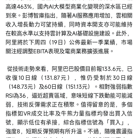
高達463%，國內AI大模型商業化變現的深水區已經
到來。彭博智庫指出，隨著AI服務應用增加，雲相關
收入增長動力可望持續，同時資本開支亦可能維持
在較高水準以支持雲計算及AI基礎設施建設。此外，
阿里將於下周四（19日）公佈最新一季業績，市場
關注經調整EBITA表現及電商業務擴張進展。
 從技術走勢來看，阿里巴巴股價目前報133.6元，已
收復10日線（131.87元），惟仍受制於30日線
（148.73元）及60日線（151.13元）。相對強弱指數
RSI為36，逼近超賣區域，意味短線下跌動能可能減
弱，技術反彈需求正在積聚。值得留意的是，多個
指標如VR成交比率及牛熊力量指標均發出買入信
號，顯示低位有承接，綜合指標信號為「買入」，
強度8，短期反彈預期有所升溫。不過，隨機震盪指