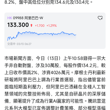
8.2%，盤中高低位分別見134.6元及130.4元。
HK
09988
阿里巴巴-W
133.300
+1.700
+1.29%
交易中
03/13 06:27
市場新聞方面，今日（13日）上午10:58錄得一宗大
手非自動對盤，涉及30萬股，每股作價134.2元，較
上日收市價高2%，涉資4026萬元。摩根士丹利最新
研報將阿里巴巴上調為行業首選股，指出儘管當前
面臨短期盈利壓力，但阿里巴巴憑藉在全棧人工智
慧領域的完整技術佈局，尤其是自研晶片的深厚儲
備，顯著提升了成為行業AI贏家的可能性。騰訊雲混
元系列大模型已宣佈調整計費策略，部分模型漲幅