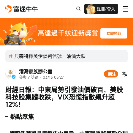
註冊/登入
迎新驚喜賞 股票/BTC等任你揀!
貝森特釋美伊談判信號，油價大跌
港灣家族辦公室
關注
參與了話題
 · 
03/13 05:27
財經日報：中東局勢引發油價破百，美股
科技股集體收跌，VIX恐慌指數飆升超
12%！
– 熱點聚焦