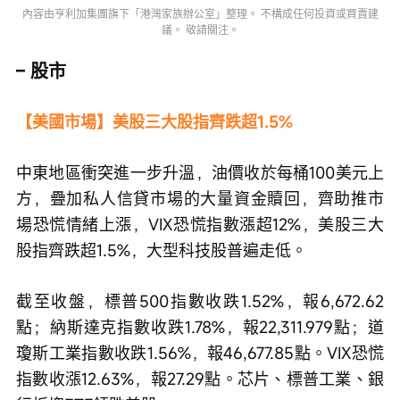
內容由亨利加集團旗下「港灣家族辦公室」整理。 不構成任何投資或買賣建
議。 敬請關注。
– 股市
【美國市場】美股三大股指齊跌超1.5%
中東地區衝突進一步升溫，油價收於每桶100美元上
方，疊加私人信貸市場的大量資金贖回，齊助推市
場恐慌情緒上漲，VIX恐慌指數漲超12%，美股三大
股指齊跌超1.5%，大型科技股普遍走低。
截至收盤，標普500指數收跌1.52%，報6,672.62
點；納斯達克指數收跌1.78%，報22,311.979點；道
瓊斯工業指數收跌1.56%，報46,677.85點。VIX恐慌
指數收漲12.63%，報27.29點。芯片、標普工業、銀