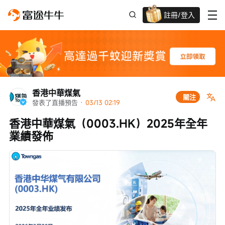
註冊/登入
迎新驚喜賞 股票/BTC等任你揀!
香港中華煤氣
關注
發表了直播預告
 · 
03/13 02:19
香港中華煤氣（0003.HK）2025年全年
業績發佈