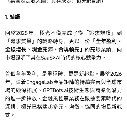
（集團遞延收入圖；資料來源：極光IR官網）
1. 
結語
回望2025年，極光不僅完成了從「追求規模」到
「追求質量」的戰略轉身，更以一份
「全年盈利、
全線增長、現金充沛、合規領先」
的亮眼業績，向
市場證明了其在SaaS×AI時代的核心競爭力。
首個全年盈利，是里程碑，更是新起點。展望2026
年，隨着EngageLab產品矩陣的持續完善與全球市
場的縱深拓展、GPTBots.ai技術生態與商業化潛力
的進一步釋放、金融風控等業務在數據要素時代的
深耕，極光已構建起多元、均衡、協同的增長新範
式。