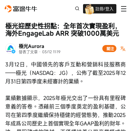
註冊/登入
迎新驚喜賞 股票/BTC等任你揀!
極光迎歷史性拐點：全年首次實現盈利，
海外EngageLab ARR 突破1000萬美元
極光Aurora
關注
發表了文章
 · 
03/12 11:19
3月12日，中國領先的客戶互動和營銷科技服務商
——極光（NASDAQ：JG），公佈了截至2025年12
月31日第四季度未經審計的業績。
業績數據顯示，2025年極光交出了一份具有里程碑
意義的答卷。憑藉前三個季度奠定的盈利基礎，公
司在第四季度繼續保持穩健的經營態勢，推動2025
年成爲公司歷史上首個實現全年GAAP盈利的財年。