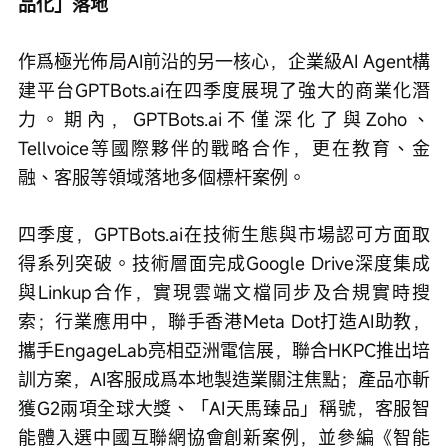
品化」落地
作爲極光佈局AI前沿的另一核心，企業級AI Agent構
建平台GPTBots.ai在四季度展現了強大的商業化潛
力。期內，GPTBots.ai不僅深化了與Zoho、
Tellvoice等國際夥伴的戰略合作，更在教育、金
融、客服等領域落地多個標杆案例。
四季度，GPTBots.ai在技術生態與市場認可方面取
得系列突破。技術層面完成Google Drive深度集成
與Linkup合作，實現雲端文檔同步及合規實時搜
索；行業應用中，聯手香港Meta Dot打造AI助教，
攜手EngageLab亮相亞洲電信展，聯合HKPC推出培
訓方案，AI客服成爲本地製造業關注焦點；產品亦斬
獲G2兩項全球大獎、「AI天馬臻品」稱號，客服智
能體入選中國互聯網協會創新案例，並參編《智能