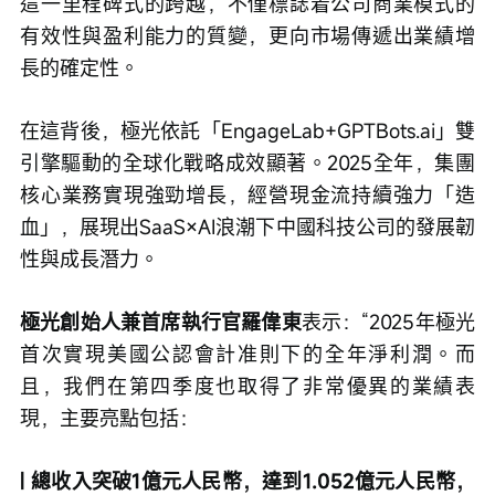
這一里程碑式的跨越，不僅標誌着公司商業模式的
有效性與盈利能力的質變，更向市場傳遞出業績增
長的確定性。
在這背後，極光依託「EngageLab+GPTBots.ai」雙
引擎驅動的全球化戰略成效顯著。2025全年，集團
核心業務實現強勁增長，經營現金流持續強力「造
血」，展現出SaaS×AI浪潮下中國科技公司的發展韌
性與成長潛力。
極光創始人兼首席執行官羅偉東
表示：“2025年極光
首次實現美國公認會計准則下的全年淨利潤。而
且，我們在第四季度也取得了非常優異的業績表
現，主要亮點包括：
| 總收入突破1億元人民幣，達到1.052億元人民幣，