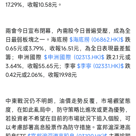
17.29%，收報10.58元。
兩會今日宣布閉幕，內需股今日普遍受壓，成為全
日最弱板塊之一。海底撈 
$海底撈 (06862.HK)$
 跌
0.65元或3.79%，收報16.51元，為全日表現最差藍
籌；申洲國際 
$申洲國際 (02313.HK)$
 跌2.1元或
3.64%，收報55.65元；李寧 
$李寧 (02331.HK)$
 跌
0.42元或2.06%，收報19.98元
中東戰況仍不明朗，油價走勢反覆，市場觀望態
度，在如此亂局中，防守策略比進攻或更為優勢，
若投資者不希望在目前的市場狀況下追入個股，可
以考慮部署高息股票作為防守措施。富邦滬深港高