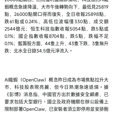
蝦概念急速降溫，大市午後轉勢向下，最低見25819
點，26000點關口得而復失，全日收報25898點，
跌61點或0.24%，高低位波幅僅330點，成交額
2544億元；恒生科技指數收報5054點，跌5點或
0.1%；國企指數收報8704點，跌5點，跌幅不足
0.1%；藍籌股方面，44隻上升，43隻下跌，3隻無升
跌；北水全日錄34.5億元淨流入。
AI龍蝦（OpenClaw）概念昨日成為市場焦點拉升大
市，科技股表現亮麗，但今日熱潮急速退燒。據
《彭博》消息指，中國官方出於數據安全顧慮，已
要求包括大型銀行、國企及政府機關在辦公設備上
限制部署OpenClaw，已安裝者須立即停用並安排刪