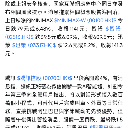
除或上報安全核查，國家互聯網應急中心同日亦發
布相關風險提示。消息拖累相關概念股普遍回落，
上日領漲的MINIMAX 
$MINIMAX-W (00100.HK)$
 今
日跌79元或6.48%，收報1141元；智譜 
$智譜 
(02513.HK)$
 跌39.5元或6.09%，收報609.5元；迅
策 
$迅策 (03317.HK)$
 跌12.6元或8.2%，收報141.3
元。
騰訊 
$騰訊控股 (00700.HK)$
 早段高開逾4%，有消
息指，騰訊正秘密為微信開發一款AI智能體，計劃今
年第三季向全體用戶推出，將以對話形式接入數百
萬個小程式，可替代用戶完成叫車、外賣等日常任
務，直接挑戰阿里巴巴與字節跳動的先發優勢，但
隨著午後傳出管控消息，股價一度倒跌，最終跌1.5
元或0.27%，收報552元；阿里巴巴 
$阿里巴巴-W 