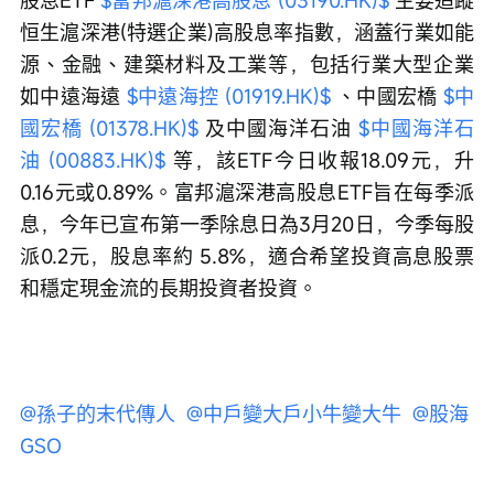
股息ETF 
$富邦滬深港高股息 (03190.HK)$
 主要追蹤
恒生滬深港(特選企業)高股息率指數，涵蓋行業如能
源、金融、建築材料及工業等，包括行業大型企業
如中遠海遠 
$中遠海控 (01919.HK)$
 、中國宏橋 
$中
國宏橋 (01378.HK)$
 及中國海洋石油 
$中國海洋石
油 (00883.HK)$
 等，該ETF今日收報18.09元，升
0.16元或0.89%。富邦滬深港高股息ETF旨在每季派
息，今年已宣布第一季除息日為3月20日，今季每股
派0.2元，股息率約 5.8%，適合希望投資高息股票
和穩定現金流的長期投資者投資。
@孫子的末代傳人 
@中戶變大戶小牛變大牛 
@股海
GSO 