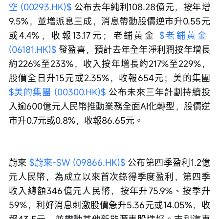
空 (00293.HK)$
 公布去年純利108.28億元，按年增
9.5%，並增派息三成，消息帶動股價逆市升0.55元
或4.4%，收報13.17元；老鋪黃金 
$老鋪黃金 
(06181.HK)$
 發盈喜，預計去年全年淨利潤按年增長
約226%至233%，收入按年增長約217%至229%，
股價全日升15元或2.35%，收報654元；美的集團 
$美的集團 (00300.HK)$
 公布未來三年計劃持續投
入逾600億元人民幣推動業務全面AI化轉型，股價逆
市升0.7元或0.8%，收報86.65元。
蔚來 
$蔚來-SW (09866.HK)$
 公布第四季盈利1.2億
元人民幣，為成立以來首次錄得季度盈利，第四季
收入總額346億元人民幣，按年升75.9%、按季升
59%，利好消息刺激股價急升5.36元或14.05%，收