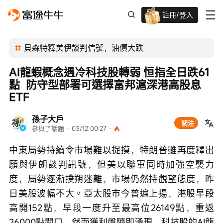
註冊/登入
迎新驚喜賞 股票/BTC等任你揀!
貝森特釋美伊談判信號，油價大跌
AI龍蝦概念遇冷科技股轉弱 恒指全日跌61
點  防守型部署可選擇富邦滬深港高股息
ETF
孫子大戶
關注
參與了話題
 · 
03/12 00:27
 · 
中東局勢持續令市場難以捉摸，特朗普雖再度釋出
願與伊朗談判訊號，但美以聯軍同時加強空襲力
度，局勢逐漸撲朔迷離，市場仍然持觀望態度，昨
日美股波幅不大。亞太股市今普遍上揚，港股早段
高開152點，早段一度升至最高位26149點，重返
26000點關口，然而獲利盤隨即湧現，科技股的AI龍