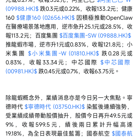
(09988.HK)$
 跌0.3元或0.22%，收報133.2元；健康
160 
$健康160 (02656.HK)$
 因積極推動OpenClaw
在醫療場景落地應用，逆市急升25.1元或28.5%，收
報113.2元；百度集團 
$百度集團-SW (09888.HK)$
推龍蝦市場，逆市升1元或0.83%，收報121.8元；小
米集團 
$小米集團-W (01810.HK)$
 跌0.28元或
0.83%，收報33.34元；中芯國際 
$中芯國際 
(00981.HK)$
 跌0.45元或0.7%，收報63.75元。
除龍蝦概念外，業績消息亦是今日另一大焦點。寧
德時代 
$寧德時代 (03750.HK)$
 染藍後連續強勢，
受業績成績帶動股價抽升，股價今日再升49.5元或
9%，收報599.5元，績後兩日累計升幅高達
19.18%，為全日表現最佳藍籌；國泰航空 
$國泰航