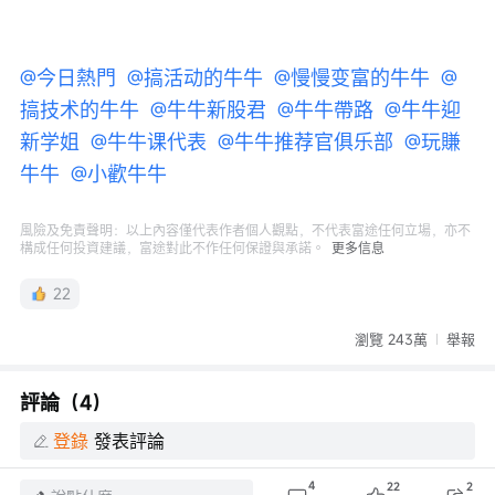
@今日熱門 
@搞活动的牛牛 
@慢慢变富的牛牛 
@
搞技术的牛牛 
@牛牛新股君 
@牛牛帶路 
@牛牛迎
新学姐 
@牛牛课代表 
@牛牛推荐官俱乐部 
@玩賺
牛牛 
@小歡牛牛 
風險及免責聲明：以上內容僅代表作者個人觀點，不代表富途任何立場，亦不
構成任何投資建議，富途對此不作任何保證與承諾。
更多信息
22
瀏覽 243萬
舉報
評論（4）
登錄
發表評論
4
22
2