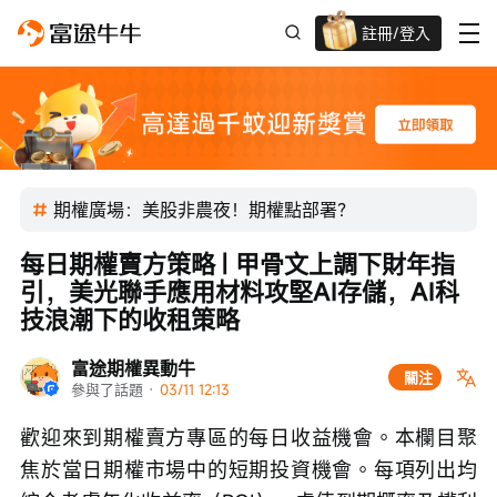
註冊/登入
新客限時
高達過千蚊獎賞
期權廣場：美股非農夜！期權點部署？
每日期權賣方策略 | 甲骨文上調下財年指
引，美光聯手應用材料攻堅AI存儲，AI科
技浪潮下的收租策略
富途期權異動牛
關注
參與了話題
 · 
03/11 12:13
歡迎來到期權賣方專區的每日收益機會。本欄目聚
焦於當日期權市場中的短期投資機會。每項列出均