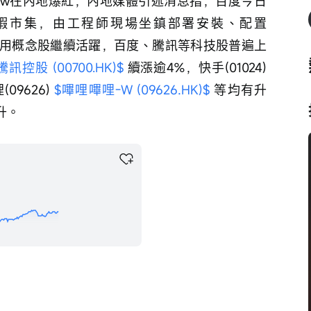
law在內地爆紅，內地媒體引述消息指，百度今日
蝦市集，由工程師現場坐鎮部署安裝、配置
AI應用概念股繼續活躍，百度、騰訊等科技股普遍上
騰訊控股 (00700.HK)$
 續漲逾4%，快手(01024) 
09626) 
$嗶哩嗶哩-W (09626.HK)$
 等均有升
升。