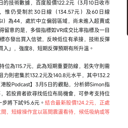
的技術數據，百度股價122.2元（3月10日收市
），惟仍受制於30日線（134.57元）及60日線
RSI）為44，處於中立偏弱區域，尚未進入超賣或
得留意的是，多個指標如VR成交比率指標及一目
標亦發出買入信號，反映低位有承接，技術反彈
買入」，強度8，短期反彈預期有所升溫。 
位為115.7元，此為短期重要防線，若失守則需
則密集於132.2元及140.8元水平，其中132.2
Podcast】3月5日的觀點，分析師Simon指
回落，若投資者欲尋找低位布局機會，可參考支持位
一步將下試95.6元。
結合最新股價124.2元，正處
.2元之間，短線操作宜以區間震盪看待，候低吸納或等