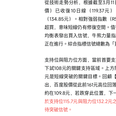
從技術走勢分析，根據截至3月11日
價）已收復10日線（119.37元
（134.85元）。相對強弱指數（
超買，意味短線仍有修復空間。值
均衡表發出買入信號，牛熊力量指
正在進行。綜合指標信號總數為「
支持位與阻力位方面，當前首要支持
下試108元的關鍵支持區域。上方阻力
元是短線突破的關鍵目標。回顧【港股
出，百度股價從此前161元高位
約在109.8元，若跌穿此位置，下
於支持位115.7元與阻力位132
待突破信號。