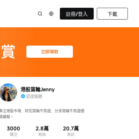
註冊/登入
下載
港股窩輪Jenny
認證媒體
專注港股市場，研究窩輪牛熊證，分享窩輪牛熊證選
擇邏輯。
3000
2.8萬
20.7萬
關注
粉絲
來訪