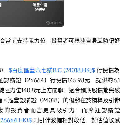
合當前支持阻力位，投資者可根據自身風險偏好
） 
$百度匯豐六七購B.C (24018.HK)$
 行使價為
通認購證（26664）行使價145.98元，提供約6.1
阻力位140.8元上方關聯，適合預期股價能突破
者。滙豐認購證（24018）的優勢在於槓桿及引伸
應的投資者而言更具吸引力；而摩通認購證
6664.HK)$
 則引伸波幅相對較低，對估值敏感