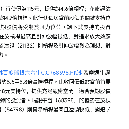
，提供約4.7倍槓桿。此行使價與當前股價的關鍵支持位
適合預期股價將受制於阻力位並回調下試支持的投資
優勢在於槓桿最高且引伸波幅最低，對追求放大效應
沽證（21132）則槓桿及引伸波幅較為理想，對
力。
$百度瑞銀六六牛C.C (68398.HK)$
 及摩通牛證
提供約5.6至5.8倍實際槓桿。此收回價低於當前首要
及的109.8元支持位，提供充足緩衝空間，適合預期股價
反彈的投資者。瑞銀牛證（68398）的優勢在於槓
證（54798）則實際槓桿最高且溢價較低，對追求