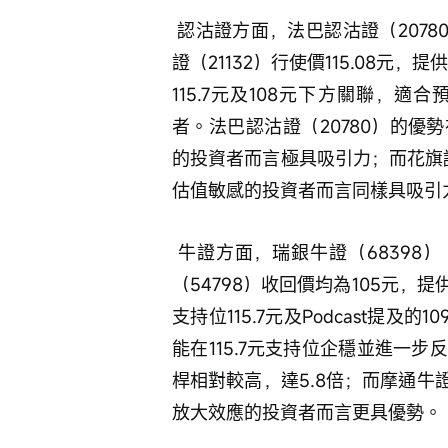
 認沽證方面，法巴認沽證（20780）行使價為115元，提供約4.6倍槓桿；花旗認沽
證（21132）行使價115.08元
115.7元及108元下方關聯，
者。法巴認沽證（20780）的
的投資者而言極具吸引力；而花旗認
估值敏感的投資者而言同樣具吸引
 牛證方面，瑞銀牛證（68398） 
（54798）收回價均為105元，
支持位115.7元及Podcast提
能在115.7元支持位企穩並進一步
桿相對較高，達5.8倍；而摩通牛
放大效應的投資者而言更具優勢。