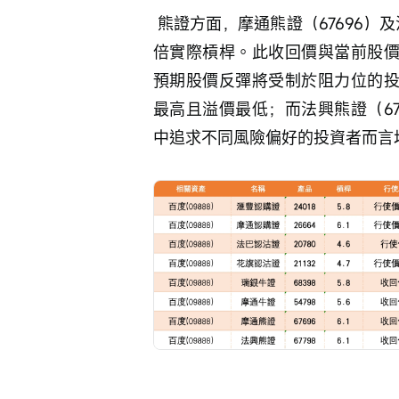
 熊證方面，摩通熊證（67696）及法興熊證（67798）收回價均為142元，提供約6.1
倍實際槓桿。此收回價與當前股價的關
預期股價反彈將受制於阻力位的投
最高且溢價最低；而法興熊證（6
中追求不同風險偏好的投資者而言