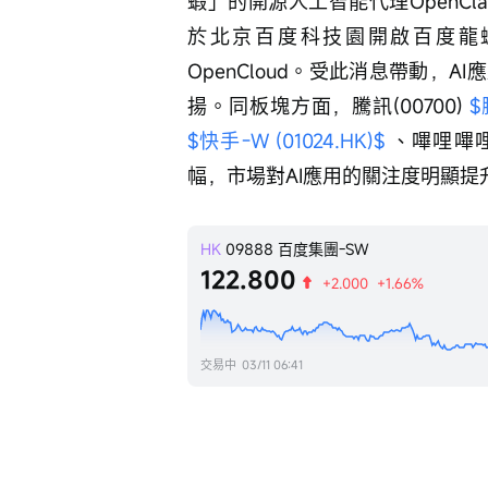
蝦」的開源人工智能代理OpenC
於北京百度科技園開啟百度龍
OpenCloud。受此消息帶動，
揚。同板塊方面，騰訊(00700) 
$
$快手-W (01024.HK)$
 、嗶哩嗶哩(
幅，市場對AI應用的關注度明顯提
HK
09888
百度集團-SW
122.800
+2.000
+1.66%
交易中
03/11 06:41