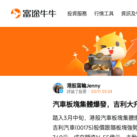
投資服務
行情工具
資訊及
港股窩輪Jenny
評論了股票
 · 
03/11 03:24
汽車板塊集體爆發，吉利大升8.
踏入3月中旬，港股汽車板塊集體爆
吉利汽車(00175)股價跟隨板塊強