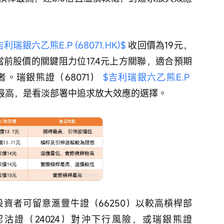
吉利瑞銀六乙熊E.P (68071.HK)$
 收回價為19元，
當前股價的關鍵阻力位17.4元上方關聯，適合預期
瑞銀熊證（68071） 
$吉利瑞銀六乙熊E.P 
最高，是看淡部署中追求放大效應的選擇。 
資者可留意滙豐牛證（66250）以較高槓桿部
沽證（24024）對沖下行風險，或瑞銀熊證