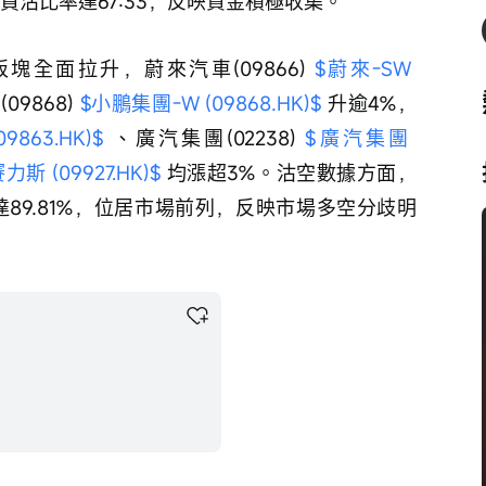
主動買沽比率達67:33，反映資金積極收集。
全面拉升，蔚來汽車(09866) 
$蔚來-SW 
9868) 
$小鵬集團-W (09868.HK)$
 升逾4%，
863.HK)$
 、廣汽集團(02238) 
$廣汽集團 
力斯 (09927.HK)$
 均漲超3%。沽空數據方面，
比率達89.81%，位居市場前列，反映市場多空分歧明