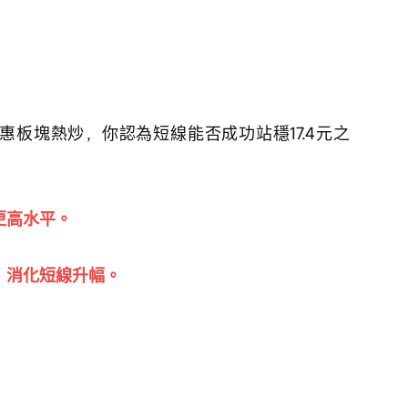
受惠板塊熱炒，你認為短線能否成功站穩17.4元之
更高水平。
固，消化短線升幅。