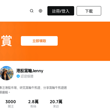
註冊/登入
下載
港股窩輪Jenny
認證媒體
專注港股市場，研究窩輪牛熊證，分享窩輪牛熊證選
擇邏輯。
3000
2.8萬
20.7萬
關注
粉絲
來訪