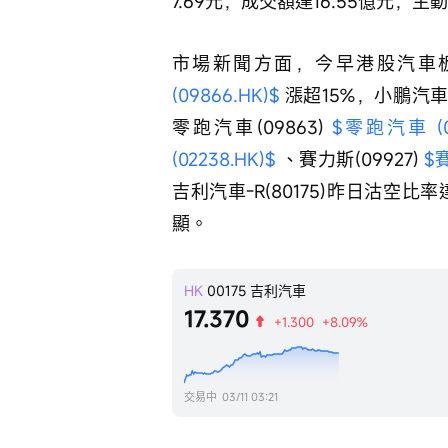
7.69元，成交額達16.55億元，
市場新聞方面，今早港股汽車板塊
(09866.HK)$
 漲超15%，小鵬汽車(0
零跑汽車(09863) 
$零跑汽車 (09
(02238.HK)$
 、賽力斯(09927) 
$賽
吉利汽車-R(80175)昨日沽空
顯。 
HK
00175
吉利汽車
17.370
+1.300
+8.09%
交易中
03/11 03:21