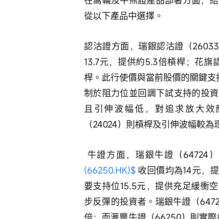
從以下產品中選擇。 
認沽證方面，瑞銀認沽證（26033
13.7元，提供約5.3倍槓桿；花旗認
桿。此行使價與當前股價的關鍵支持位
制於阻力位並回調下試支持的投資
且引伸波幅低，對追求放大效
（24024）則槓桿及引伸波幅較
 牛證方面，瑞銀牛證（64724）
(66250.HK)$
 收回價均為14元，
要支持位15.5元，提供充足緩衝
步反彈的投資者。瑞銀牛證（647
倍；而滙豐牛證（66250）則實