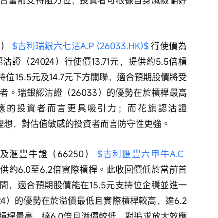
） 
$吉利瑞銀六七沽A.P (26033.HK)$
 行使價為
沽證（24024）行使價13.71元，提供約5.5倍槓
15.5元及14.7元下方關聯，適合預期股價將受
者。瑞銀認沽證（26033）的優勢在於槓桿最高
應的投資者而言更具吸引力；而花旗認沽證
為理想，對估值敏感的投資者而言防守性更強。
及滙豐牛證（66250） 
$吉利匯豐六甲牛A.C 
提供約6.0至6.2倍實際槓桿。此收回價低於當前首
空間，適合預期股價能在15.5元支持位企穩並進一
24）的優勢在於溢價最低且實際槓桿較高，達6.2
際槓桿最高，達6.0倍且溢價較低，對追求放大效應