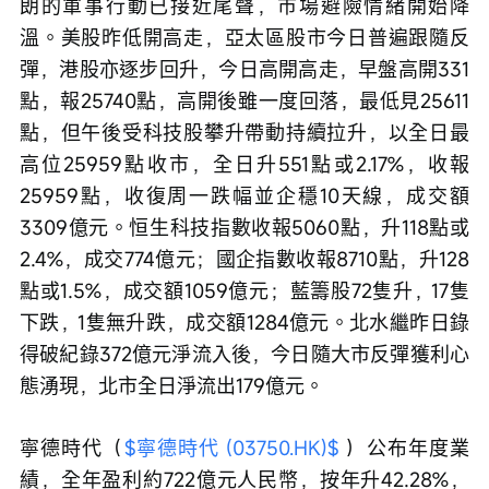
朗的軍事行動已接近尾聲，市場避險情緒開始降
溫。美股昨低開高走，亞太區股市今日普遍跟隨反
彈，港股亦逐步回升，今日高開高走，早盤高開331
點，報25740點，高開後雖一度回落，最低見25611
點，但午後受科技股攀升帶動持續拉升，以全日最
高位25959點收市，全日升551點或2.17%，收報
25959點，收復周一跌幅並企穩10天線，成交額
3309億元。恒生科技指數收報5060點，升118點或
2.4%，成交774億元；國企指數收報8710點，升128
點或1.5%，成交額1059億元；藍籌股72隻升，17隻
下跌，1隻無升跌，成交額1284億元。北水繼昨日錄
得破紀錄372億元淨流入後，今日隨大市反彈獲利心
態湧現，北市全日淨流出179億元。
寧德時代（
$寧德時代 (03750.HK)$
 ）公布年度業
績，全年盈利約722億元人民幣，按年升42.28%，