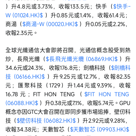
）升4.8元或3.73%，收報133.5元；快手（
$快手-
W (01024.HK)$
 ）升0.85元或1.4%，收報61.4元；
商湯（
$商湯-W (00020.HK)$
 ）升0.05元或2.2%，
收報2.35元。
全球光纖通信大會即將召開，光通信概念股受到熱
炒，長飛光纖（
$長飛光纖光纜 (06869.HK)$
 ）升
34.6元或24.3%，收報176.8元；劍橋科技（
$劍橋科
技 (06166.HK)$
 ）升9.25元或12.7%，收報82.35
元；匯聚科技（1729）升1.44元或9.39%，收報
16.78元；FIT HON TENG（
$FIT HON TENG 
(06088.HK)$
 ）升0.38元或7.1%，收報5.74元。GPU
概念亦因GTC大會召開在即同步獲市場追捧，壁仞科
技（
$壁仞科技 (06082.HK)$
 ）升2.92元或9.28%，
收報34.38元；天數智芯（
$天數智芯 (09903.HK)$