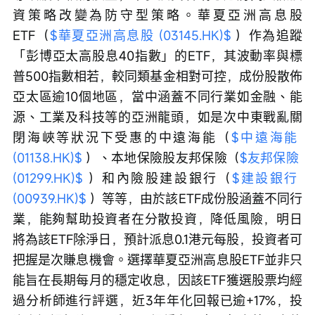
資策略改變為防守型策略。華夏亞洲高息股
ETF（
$華夏亞洲高息股 (03145.HK)$
 ）作為追蹤
「彭博亞太高股息40指數」的ETF，其波動率與標
普500指數相若，較同類基金相對可控，成份股散佈
亞太區逾10個地區，當中涵蓋不同行業如金融、能
源、工業及科技等的亞洲龍頭，如是次中東戰亂關
閉海峽等狀況下受惠的中遠海能（
$中遠海能 
(01138.HK)$
 ）、本地保險股友邦保險（
$友邦保險 
(01299.HK)$
 ）和內險股建設銀行（
$建設銀行 
(00939.HK)$
 ）等等，由於該ETF成份股涵蓋不同行
業，能夠幫助投資者在分散投資，降低風險，明日
將為該ETF除淨日，預計派息0.1港元每股，投資者可
把握是次賺息機會。選擇華夏亞洲高息股ETF並非只
能旨在長期每月的穩定收息，因該ETF獲選股票均經
過分析師進行評選，近3年年化回報已逾+17%，投