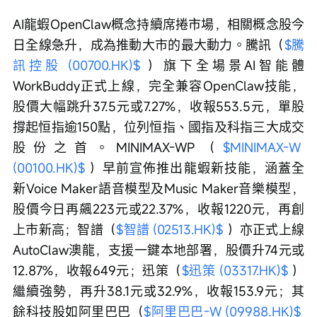
AI龍蝦OpenClaw概念持續席捲市場，相關概念股今
日全線急升，成為推動大市的最大動力。騰訊（
$騰
訊控股 (00700.HK)$
 ）旗下全場景AI智能體
WorkBuddy正式上線，完全兼容OpenClaw技能，
股價大幅跳升37.5元或7.27%，收報553.5元，單股
撐起恒指逾150點，位列恒指、國指及科指三大成交
股份之首。MINIMAX-WP（
$MINIMAX-W 
(00100.HK)$
 ）早前宣佈推出龍蝦新技能，涵蓋全
新Voice Maker語音模型及Music Maker音樂模型，
股價今日再飆223元或22.37%，收報1220元，再創
上市新高；智譜（
$智譜 (02513.HK)$
 ）亦正式上線
AutoClaw澳龍，支援一鍵本地部署，股價升74元或
12.87%，收報649元；迅策（
$迅策 (03317.HK)$
 ）
繼續強勢，再升38.1元或32.9%，收報153.9元；其
餘科技股如阿里巴巴（
$阿里巴巴-W (09988.HK)$