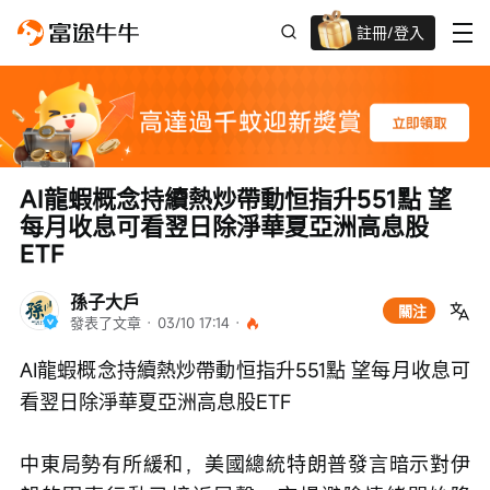
註冊/登入
迎新驚喜賞 股票/BTC等任你揀!
AI龍蝦概念持續熱炒帶動恒指升551點 望
每月收息可看翌日除淨華夏亞洲高息股
ETF
孫子大戶
關注
發表了文章
 · 
03/10 17:14
 · 
AI龍蝦概念持續熱炒帶動恒指升551點 望每月收息可
看翌日除淨華夏亞洲高息股ETF
中東局勢有所緩和，美國總統特朗普發言暗示對伊