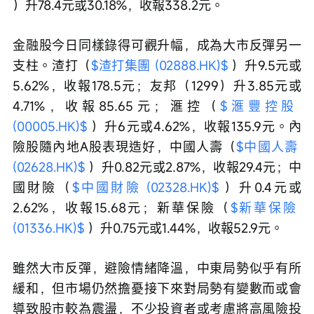
）升78.4元或30.18%，收報338.2元。
金融股今日同樣錄得可觀升幅，成為大市反彈另一
支柱。渣打（
$渣打集團 (02888.HK)$
 ）升9.5元或
5.62%，收報178.5元；友邦（1299）升3.85元或
4.71%，收報85.65元；滙控（
$滙豐控股 
(00005.HK)$
 ）升6元或4.62%，收報135.9元。內
險股隨內地A股表現造好，中國人壽（
$中國人壽 
(02628.HK)$
 ）升0.82元或2.87%，收報29.4元；中
國財險（
$中國財險 (02328.HK)$
 ）升0.4元或
2.62%，收報15.68元；新華保險（
$新華保險 
(01336.HK)$
 ）升0.75元或1.44%，收報52.9元。
雖然大市反彈，避險情緒降溫，中東局勢似乎有所
緩和，但市場仍然擔憂接下來對局勢有變數而或會
導致股市較為震盪，不少投資者或考慮將高風險投