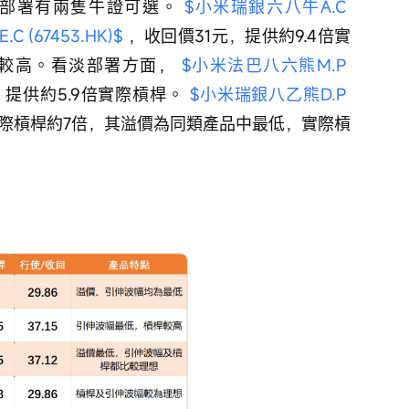
部署有兩隻牛證可選。 
$小米瑞銀六八牛A.C 
 (67453.HK)$
 ，收回價31元，提供約9.4倍實
較高。看淡部署方面， 
$小米法巴八六熊M.P 
，提供約5.9倍實際槓桿。 
$小米瑞銀八乙熊D.P 
實際槓桿約7倍，其溢價為同類產品中最低，實際槓