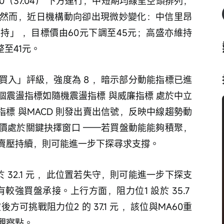
A60（37.04） 下方運行，中短期均線呈空頭排列，
然而，近日機構動向卻出現微妙變化：中信里昂
持」 ，目標價由60元下調至45元；高盛亦維持
整至41元。
買入」評級，強度為 8 ，暗示部分動能指標已進
個震盪指標如隨機震盪指標 與威廉指標 處於中立
指標 與MACD 則發出賣出信號，反映中線趨勢動
價處於關鍵抉擇窗口 ——若買盤動能能夠積聚，
賣壓持續，則可能進一步下探尋求支撐。
 32.1 元 ，此位置若失守，則可能進一步下探支
將有較強買盤承接。上行方面，阻力位1 設於 35.7 
可挑戰阻力位2 的 37.1 元 ，該位與MA60重
觀察點。