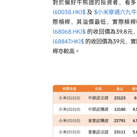
對於偏好牛熊證的投資者，看多
(60038.HK)$
 及 
$小米摩通六九牛E.C
際槓桿，其溢價最低，實際槓桿
(68068.HK)$
 的收回價為39.8元
(68847.HK)$
 的收回價為39元，
桿亦較高。