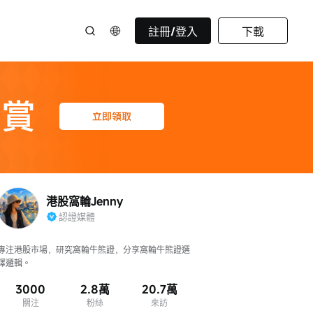
註冊/登入
下載
港股窩輪Jenny
認證媒體
專注港股市場，研究窩輪牛熊證，分享窩輪牛熊證選
擇邏輯。
3000
2.8萬
20.7萬
關注
粉絲
來訪