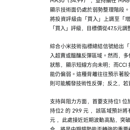
MA30（34.99） ，並持續在 M
顯示技術面仍處於弱勢整理階段。
將投資評級由「買入」上調至「增
「買入」評級，目標價從47.5元調
綜合小米技術指標總結信號給出「
入超賣或醞釀反彈區域。然而，多
狀態，顯示短線方向未明；而CCI 
能仍偏弱。這種背離往往預示著股
則可能觸發技術性反彈；反之，若
支持與阻力方面，首要支持位1 位於
持位2 的 29.9 元 ，該區域預計
元 ，此處接近近期波動高點，突破後方
合，將是中期趨勢能否轉強的重要