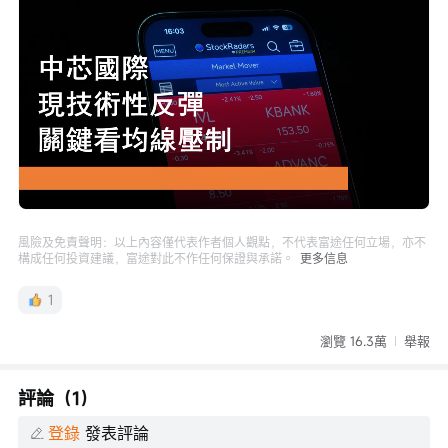
Loaded
:
Progress
:
取
0%
0%
消
/
播
靜
放
音
速
度
風險及免責聲明：以上內容僅代表作者個人觀點，不代表富途任何立場，亦不
構成任何投資建議，富途對此不作任何保證與承諾。
更多信息
1
瀏覽 16.3萬
舉報
評論（1）
登錄
發表評論