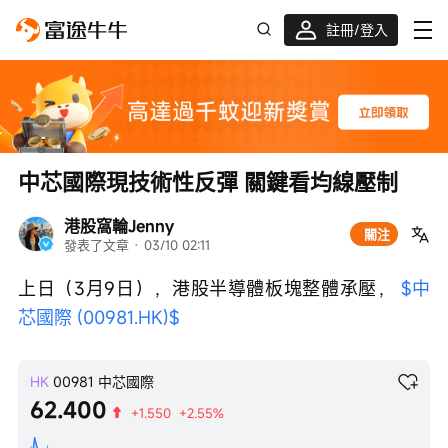
註冊/登入
迎新驚喜賞 股票/BTC等任你揀!
中芯國際現技術性反彈 關鍵看均線壓制
港股窩輪Jenny
關注
發表了文章
 · 
03/10 02:11
上日（3月9日），港股半導體板塊整體承壓， 
$中
芯國際 (00981.HK)$
HK
00981
中芯國際
62.400
+1.550
+2.55%