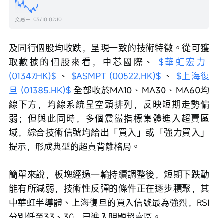
交易中
03/10 02:10
及同行個股均收跌，呈現一致的技術特徵。從可獲
取數據的個股來看，中芯國際、 
$華虹宏力 
(01347.HK)$
 、 
$ASMPT (00522.HK)$
 、 
$上海復
旦 (01385.HK)$
 全部收於MA10、MA30、MA60均
線下方，均線系統呈空頭排列，反映短期走勢偏
弱；但與此同時，多個震盪指標集體進入超賣區
域，綜合技術信號均給出「買入」或「強力買入」
提示，形成典型的超賣背離格局。
簡單來說，板塊經過一輪持續調整後，短期下跌動
能有所減弱，技術性反彈的條件正在逐步積聚，其
中華虹半導體、上海復旦的買入信號最為強烈，RSI
分別低至33、30，已進入明顯超賣區。