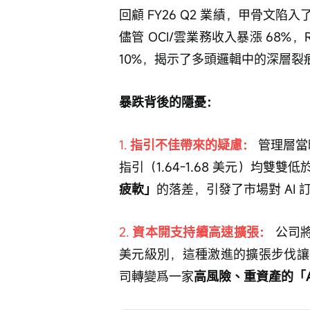
回顧 FY26 Q2 業績，甲骨文
儘管 OCI/雲業務收入暴漲 68%，
10%，揭示了多頭邏輯中的深層裂
暴跌背後的隱憂：
1. 
指引不佳帶來的疑慮：
 管理層當
指引（1.64-1.68 美元）均雙
疲軟」
的落差，引發了市場對 AI
2. 
資本開支持續高速擴張：
 公司
美元級別，這種激進的擴張步伐讓
司轉變爲一家
高風險、重資產的「