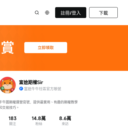
註冊/登入
下載
富途期權Sir
富途牛牛社區官方賬號
牛牛圈期權運營官號，提供最實用、有趣的期權教學
和交易技巧。
183
14.8萬
8.6萬
關注
粉絲
來訪