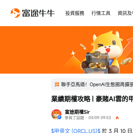
投資服務
行情工具
資訊及
聯手亞馬遜！OpenAI生態圈再擴
業績期權攻略 | 豪賭AI雲
富途期權Sir
參與了話題
 · 
03/09 09:53
 · 
$甲骨文 (ORCL.US)$
 於 3 月 1