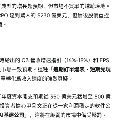
陷入了典型的增長超預期，但市場不買單的尷尬境地。
RPO 達到驚人的 5230 億美元，但績後股價重挫 
痕。
時給出的 Q3 營收增速指引（16%-18%）和 EPS 
雙低於市場一致預期。這種
「遠期訂單爆表、短期兌現
 訂單轉化爲收入速度的強烈質疑。
將年度資本開支預期從 350 億美元猛增至 500 億
投資者擔心甲骨文正在從一家利潤穩定的軟件公
AI基建公司」
，這將在脆弱的市場中備受懲罰。