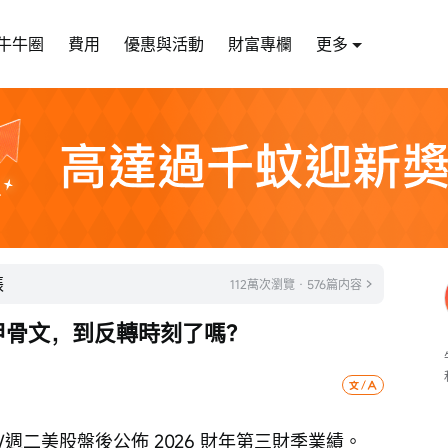
牛牛圈
費用
優惠與活動
財富專欄
更多
張
112萬次瀏覽 · 576篇内容
的甲骨文，到反轉時刻了嗎？
0 日/週二美股盤後公佈 2026 財年第三財季業績。