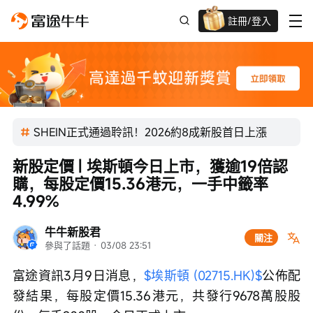
註冊/登入
迎新驚喜賞 股票/BTC等任你揀!
SHEIN正式通過聆訊！2026約8成新股首日上漲
新股定價 | 埃斯頓今日上市，獲逾19倍認
購，每股定價15.36港元，一手中籤率
4.99%
牛牛新股君
關注
參與了話題
 · 
03/08 23:51
富途資訊3月9日消息，
$埃斯頓 (02715.HK)$
公佈配
發結果，每股定價15.36港元，共發行9678萬股股